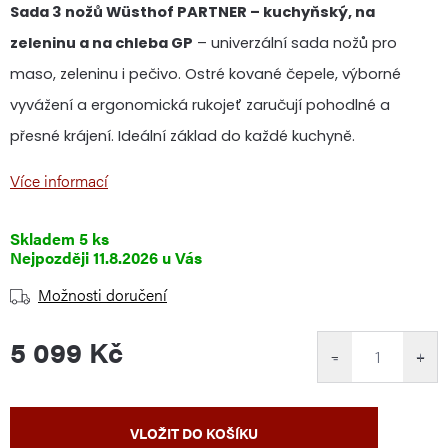
Sada 3 nožů Wüsthof PARTNER – kuchyňský, na
zeleninu a na chleba GP
– univerzální sada nožů pro
maso, zeleninu i pečivo. Ostré kované čepele, výborné
vyvážení a ergonomická rukojeť zaručují pohodlné a
přesné krájení. Ideální základ do každé kuchyně.
Více informací
Skladem
5 ks
11.8.2026
Možnosti doručení
5 099 Kč
−
+
Měrná
VLOŽIT DO KOŠÍKU