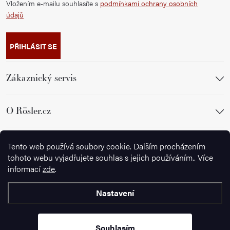
Vložením e-mailu souhlasíte s
podmínkami ochrany osobních
údajů
PŘIHLÁSIT SE
Zákaznický servis
O Rösler.cz
Sledujte nás
Tento web používá soubory cookie. Dalším procházením
tohoto webu vyjadřujete souhlas s jejich používáním.. Více
informací
zde
.
Nastavení
Copyright 2026
Wusthof.cz
. Všechna práva vyhrazena.
Souhlasím