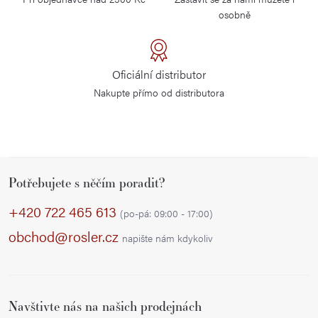
osobně
Oficiální distributor
Nakupte přímo od distributora
Z
Potřebujete s něčím poradit?
á
p
+420 722 465 613
(po-pá: 09:00 - 17:00)
a
obchod@rosler.cz
napište nám kdykoliv
t
í
Navštivte nás na našich prodejnách