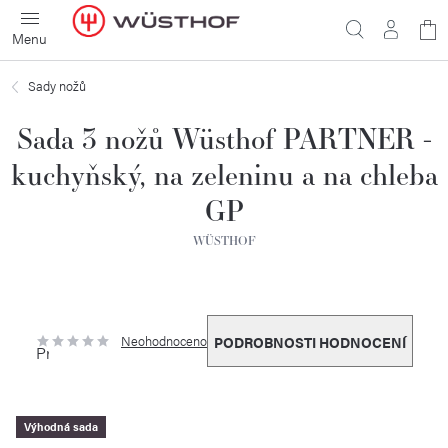
Přejít
N
na
obsah
ko
Sady nožů
Sada 3 nožů Wüsthof PARTNER -
kuchyňský, na zeleninu a na chleba
GP
WÜSTHOF
Neohodnoceno
PODROBNOSTI HODNOCENÍ
Průměrné
hodnocení
produktu
je
0,0
z
5
Výhodná sada
hvězdiček.