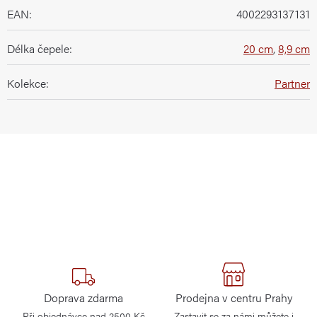
EAN
:
4002293137131
Délka čepele
:
20 cm
,
8,9 cm
Kolekce
:
Partner
Doprava zdarma
Prodejna v centru Prahy
Při objednávce nad 2500 Kč
Zastavit se za námi můžete i