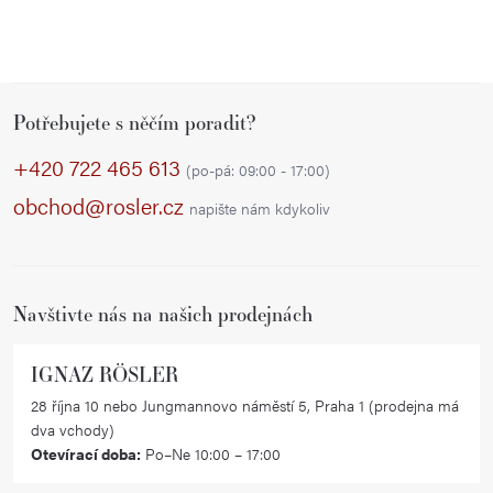
Z
Potřebujete s něčím poradit?
á
p
+420 722 465 613
(po-pá: 09:00 - 17:00)
a
obchod@rosler.cz
napište nám kdykoliv
t
í
Navštivte nás na našich prodejnách
IGNAZ RÖSLER
28 října 10 nebo Jungmannovo náměstí 5, Praha 1 (prodejna má
dva vchody)
Otevírací doba:
Po–Ne 10:00 – 17:00