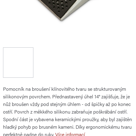
Pomocník na broušení klínovitého tvaru se strukturovaným
silikonovým povrchem. Přednastavený úhel 14° zajišťuje, že je
nůž broušen vždy pod stejným úhlem - od špičky až po konec
ostří. Povrch z měkkého silikonu zabraňuje poškrábání ostří.
Spodní část je vybavena keramickými proužky, aby byl zajištěn
hladký pohyb po brusném kameni. Díky ergonomickému tvaru
perfektně padne do ruky.
Více informací