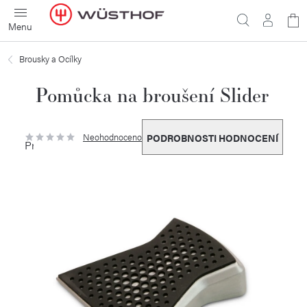
Přejít
N
na
obsah
ko
Brousky a Ocílky
Pomůcka na broušení Slider
Neohodnoceno
PODROBNOSTI HODNOCENÍ
Průměrné
hodnocení
produktu
je
0,0
z
5
hvězdiček.