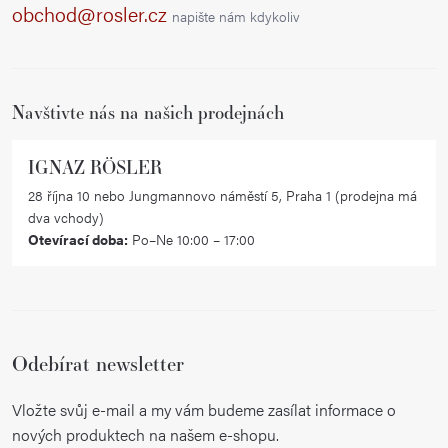
a
obchod@rosler.cz
napište nám kdykoliv
t
í
Navštivte nás na našich prodejnách
IGNAZ RÖSLER
28 října 10 nebo Jungmannovo náměstí 5, Praha 1 (prodejna má
dva vchody)
Otevírací doba:
Po–Ne 10:00 – 17:00
Odebírat newsletter
Vložte svůj e-mail a my vám budeme zasílat informace o
nových produktech na našem e-shopu.