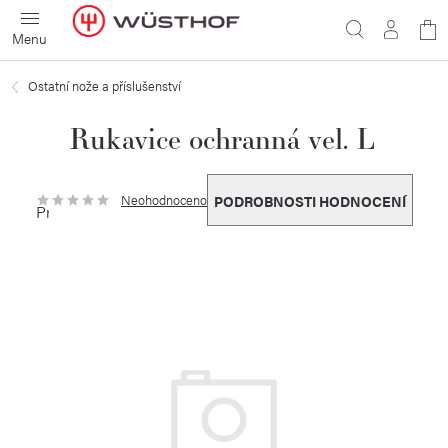
Přejít
N
na
obsah
ko
Ostatní nože a příslušenství
Rukavice ochranná vel. L
Neohodnoceno
PODROBNOSTI HODNOCENÍ
Průměrné
hodnocení
produktu
je
0,0
z
5
hvězdiček.