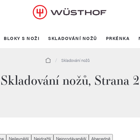
BLOKY S NOŽI
SKLADOVÁNÍ NOŽŮ
PRKÉNKA
Domů
Skladování nožů
Skladování nožů
, Strana 2
me
Nejlevnější
Nejdražší
Nejprodávanější
Abecedně