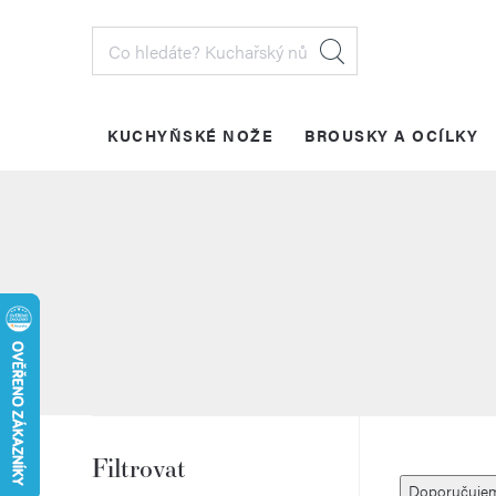
Přejít
na
obsah
KUCHYŇSKÉ NOŽE
BROUSKY A OCÍLKY
PŘIHLÁŠENÍ
P
V
Ř
Doporučuje