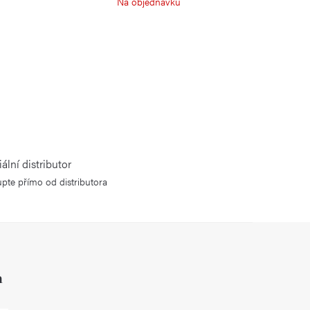
Na objednávku
iální distributor
pte přímo od distributora
h