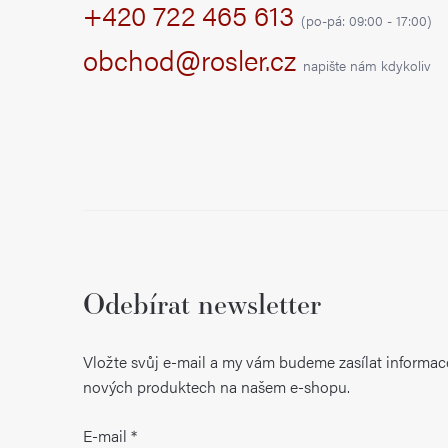
k
+420 722 465 613
a
(po-pá: 09:00 - 17:00)
y
t
obchod@rosler.cz
napište nám kdykoliv
v
í
ý
p
i
s
u
Odebírat newsletter
Vložte svůj e-mail a my vám budeme zasílat informac
nových produktech na našem e-shopu.
E-mail