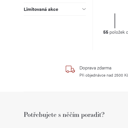
t
k
e
Limitovaná akce
ů
t
O
S
l
ů
t
v
55
položek 
r
l
á
á
n
d
k
o
Doprava zdarma
a
v
Při objednávce nad 2500 K
c
á
í
n
Z
p
í
á
r
Potřebujete s něčím poradit?
p
v