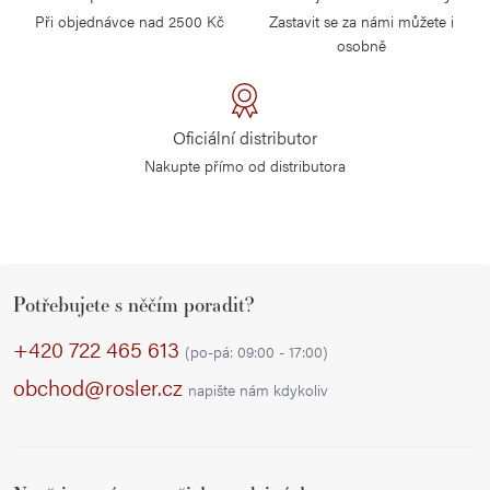
Při objednávce nad 2500 Kč
Zastavit se za námi můžete i
osobně
Oficiální distributor
Nakupte přímo od distributora
Z
Potřebujete s něčím poradit?
á
p
+420 722 465 613
(po-pá: 09:00 - 17:00)
a
obchod@rosler.cz
napište nám kdykoliv
t
í