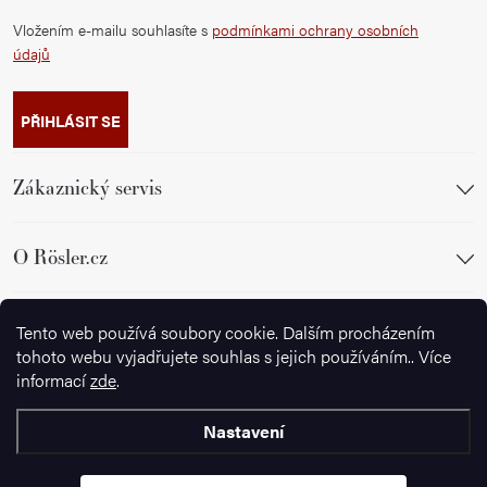
Vložením e-mailu souhlasíte s
podmínkami ochrany osobních
údajů
PŘIHLÁSIT SE
Zákaznický servis
O Rösler.cz
Sledujte nás
Tento web používá soubory cookie. Dalším procházením
tohoto webu vyjadřujete souhlas s jejich používáním.. Více
informací
zde
.
Nastavení
Copyright 2026
Wusthof.cz
. Všechna práva vyhrazena.