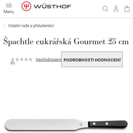
Přejít
N
na
obsah
ko
Ostatní nože a příslušenství
Špachtle cukrářská Gourmet 25 cm
Neohodnoceno
PODROBNOSTI HODNOCENÍ
Průměrné
hodnocení
produktu
je
0,0
z
5
hvězdiček.