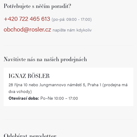
Potřebujete s něčím poradit?
á
p
+420 722 465 613
(po-pá: 09:00 - 17:00)
a
obchod@rosler.cz
napište nám kdykoliv
t
í
Navštivte nás na našich prodejnách
IGNAZ RÖSLER
28 října 10 nebo Jungmannovo náměstí 5, Praha 1 (prodejna má
dva vchody)
Otevírací doba:
Po–Ne 10:00 – 17:00
Odebírat newsletter