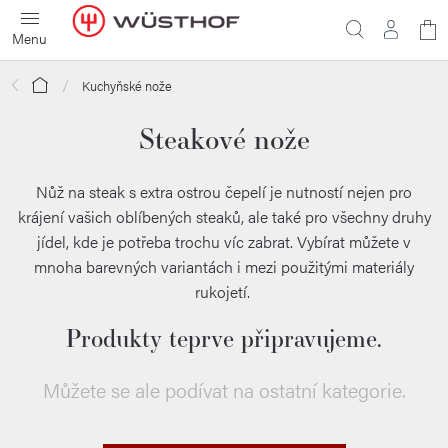
Přejít
N
na
obsah
ko
Domů
Kuchyňské nože
Steakové nože
Nůž na steak s extra ostrou čepelí je nutností nejen pro
krájení vašich oblíbených steaků, ale také pro všechny druhy
jídel, kde je potřeba trochu víc zabrat. Vybírat můžete v
mnoha barevných variantách i mezi použitými materiály
rukojetí.
Produkty teprve připravujeme.
Můžete se ale podívat na ostatní kategorie.