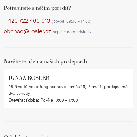
Z
Potřebujete s něčím poradit?
á
p
+420 722 465 613
(po-pá: 09:00 - 17:00)
a
obchod@rosler.cz
napište nám kdykoliv
t
í
Navštivte nás na našich prodejnách
IGNAZ RÖSLER
28 října 10 nebo Jungmannovo náměstí 5, Praha 1 (prodejna má
dva vchody)
Otevírací doba:
Po–Ne 10:00 – 17:00