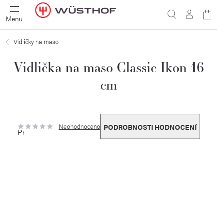
Přejít
N
na
obsah
ko
Vidličky na maso
Vidlička na maso Classic Ikon 16
cm
Neohodnoceno
PODROBNOSTI HODNOCENÍ
Průměrné
hodnocení
produktu
je
0,0
z
5
hvězdiček.