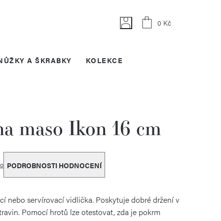
Nákupní
0 Kč
košík
NŮŽKY A ŠKRABKY
KOLEKCE
na maso Ikon 16 cm
o
PODROBNOSTI HODNOCENÍ
í nebo servírovací vidlička. Poskytuje dobré držení v
travin. Pomocí hrotů lze otestovat, zda je pokrm