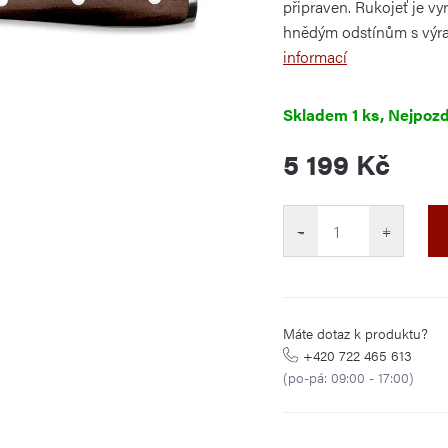
připraven. Rukojeť je v
hnědým odstínům s výraz
informací
Skladem
1 ks
5 199 Kč
Měrná
cena:
−
+
Máte dotaz k produktu?
+420 722 465 613
(po-pá: 09:00 - 17:00)