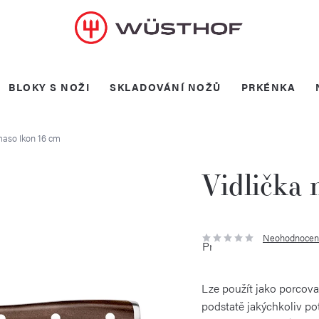
BLOKY S NOŽI
SKLADOVÁNÍ NOŽŮ
PRKÉNKA
maso Ikon 16 cm
Vidlička 
Neohodnocen
Průměrné
hodnocení
produktu
je
0,0
Lze použít jako porcovac
z
5
podstatě jakýchkoliv po
hvězdiček.