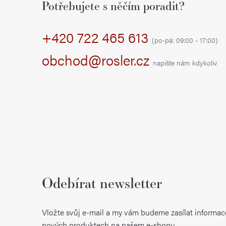
Potřebujete s něčím poradit?
p
+420 722 465 613
a
(po-pá: 09:00 - 17:00)
t
obchod@rosler.cz
napište nám kdykoliv
í
Odebírat newsletter
Vložte svůj e-mail a my vám budeme zasílat informac
nových produktech na našem e-shopu.