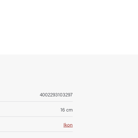
4002293103297
16 cm
Ikon