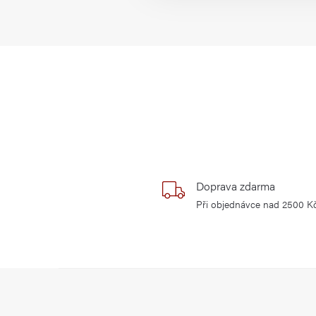
Doprava zdarma
Při objednávce nad 2500 K
Z
á