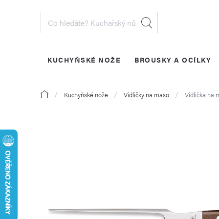
Přejít
na
obsah
KUCHYŇSKÉ NOŽE
BROUSKY A OCÍLKY
PŘIHLÁŠENÍ
Domů
Kuchyňské nože
Vidličky na maso
Vidlička na 