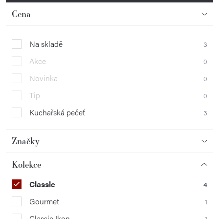
Cena
Na skladě
3
Akce
0
Novinka
0
Tip
0
Kuchařská pečeť
3
Značky
Kolekce
Classic
4
Gourmet
1
Classic Ikon
1