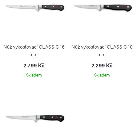
o
r
d
o
u
d
k
u
t
k
Nůž vykosťovací CLASSIC 16
Nůž vykosťovací CLASSIC 10
ů
t
cm
cm
ů
2 799 Kč
2 299 Kč
Skladem
Skladem