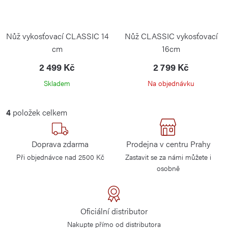
Nůž vykosťovací CLASSIC 14
Nůž CLASSIC vykosťovací
cm
16cm
WÜSTHOF
2 499 Kč
2 799 Kč
Skladem
Na objednávku
O
4
položek celkem
v
l
Doprava zdarma
Prodejna v centru Prahy
á
Při objednávce nad 2500 Kč
Zastavit se za námi můžete i
d
osobně
a
c
í
Oficiální distributor
p
Nakupte přímo od distributora