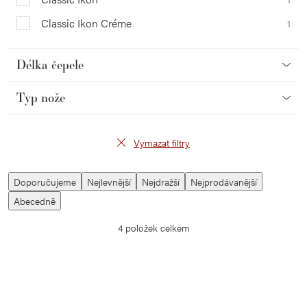
Classic Ikon Créme
1
Délka čepele
Typ nože
Vymazat filtry
V
Ř
Doporučujeme
Nejlevnější
Nejdražší
Nejprodávanější
ý
a
Abecedně
p
z
4
položek celkem
i
e
s
n
p
í
r
p