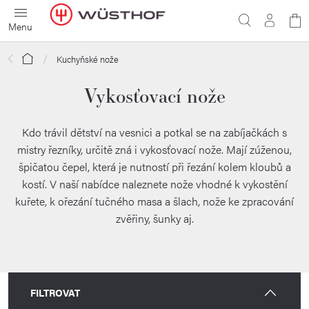
Přejít
N
na
obsah
ko
Domů
Kuchyňské nože
Vykosťovací nože
Kdo trávil dětství na vesnici a potkal se na zabíjačkách s
mistry řezníky, určitě zná i vykosťovací nože. Mají zúženou,
špičatou čepel, která je nutností při řezání kolem kloubů a
kostí. V naší nabídce naleznete nože vhodné k vykostění
kuřete, k ořezání tučného masa a šlach, nože ke zpracování
zvěřiny, šunky aj.
FILTROVAT