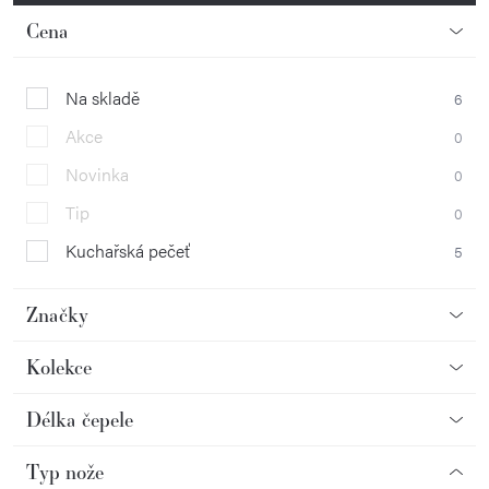
Cena
Na skladě
6
Akce
0
Novinka
0
Tip
0
Kuchařská pečeť
5
Značky
Kolekce
Délka čepele
Typ nože