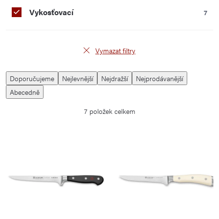
Vykosťovací
7
Vymazat filtry
V
Ř
Doporučujeme
Nejlevnější
Nejdražší
Nejprodávanější
ý
a
Abecedně
p
z
7
položek celkem
i
e
s
n
p
í
r
p
o
r
d
o
u
d