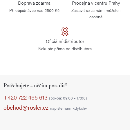
Doprava zdarma
Prodejna v centru Prahy
á
Při objednávce nad 2500 Kč
Zastavit se za námi můžete i
d
osobně
a
c
í
Oficiální distributor
p
Nakupte přímo od distributora
r
v
k
y
Z
v
Potřebujete s něčím poradit?
á
ý
p
+420 722 465 613
p
(po-pá: 09:00 - 17:00)
a
i
obchod@rosler.cz
napište nám kdykoliv
s
t
u
í