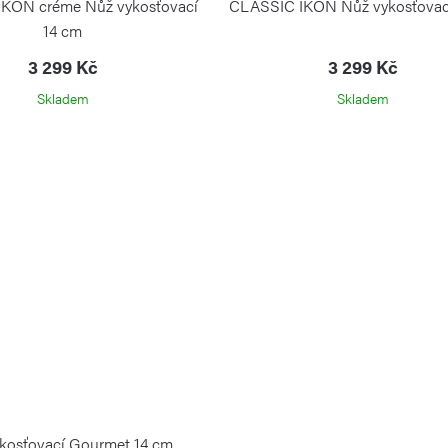
KON créme Nůž vykosťovací
CLASSIC IKON Nůž vykosťovac
14 cm
3 299 Kč
3 299 Kč
Skladem
Skladem
kosťovací Gourmet 14 cm