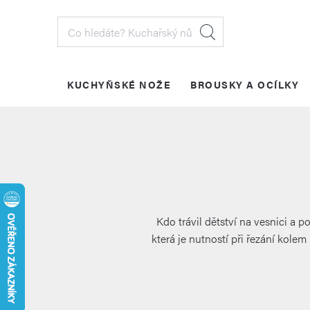
Přejít
na
obsah
KUCHYŇSKÉ NOŽE
BROUSKY A OCÍLKY
PŘIHLÁŠENÍ
Kdo trávil dětství na vesnici a p
která je nutností při řezání kole