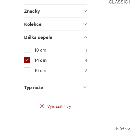
p
u
d
CLASSIC I
a
Značky
k
u
n
Kolekce
t
k
e
Délka čepele
ů
t
l
ů
10 cm
1
14 cm
4
16 cm
2
Typ nože
Vymazat filtry
Nůž vy