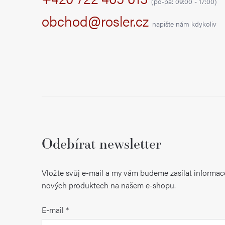
a
(po-pá: 09:00 - 17:00)
r
t
obchod@rosler.cz
napište nám kdykoliv
v
í
k
y
v
ý
p
i
Odebírat newsletter
s
u
Vložte svůj e-mail a my vám budeme zasílat informac
nových produktech na našem e-shopu.
E-mail