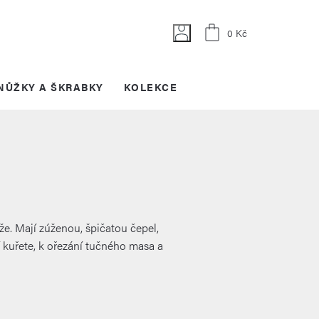
Nákupní
0 Kč
košík
NŮŽKY A ŠKRABKY
KOLEKCE
ože. Mají zúženou, špičatou čepel,
í kuřete, k ořezání tučného masa a