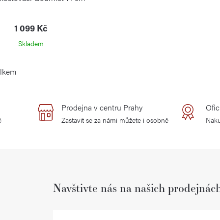
1 099 Kč
Skladem
elkem
Prodejna v centru Prahy
Ofic
č
Zastavit se za námi můžete i osobně
Naku
Navštivte nás na našich prodejnác