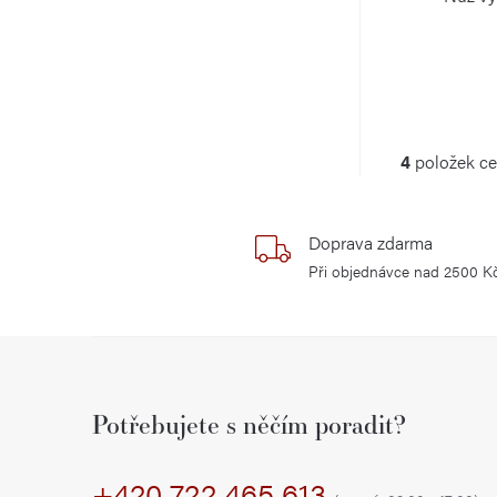
O
4
položek c
v
l
Doprava zdarma
Při objednávce nad 2500 K
á
d
Z
a
á
c
Potřebujete s něčím poradit?
í
p
p
+420 722 465 613