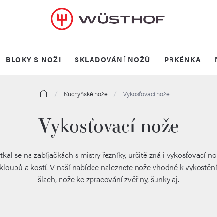
BLOKY S NOŽI
SKLADOVÁNÍ NOŽŮ
PRKÉNKA
Domů
Kuchyňské nože
Vykosťovací nože
Vykosťovací nože
otkal se na zabíjačkách s mistry řezníky, určitě zná i vykosťovací n
m kloubů a kostí. V naší nabídce naleznete nože vhodné k vykostěn
šlach, nože ke zpracování zvěřiny, šunky aj.