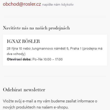
a
obchod@rosler.cz
napište nám kdykoliv
t
í
Navštivte nás na našich prodejnách
IGNAZ RÖSLER
28 října 10 nebo Jungmannovo náměstí 5, Praha 1 (prodejna má
dva vchody)
Otevírací doba:
Po–Ne 10:00 – 17:00
Odebírat newsletter
Vložte svůj e-mail a my vám budeme zasílat informace o
nových produktech na našem e-shopu.