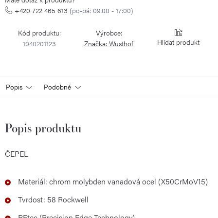
+420 722 465 613
(po-pá: 09:00 - 17:00)
Kód produktu:
Výrobce:
Hlídat
1040201123
Značka:
Wusthof
Popis
Podobné
Popis produktu
ČEPEL
Materiál: chrom molybden vanadová ocel (X50CrMoV15)
Tvrdost: 58 Rockwell
PEtec (Precision Edge Technology)