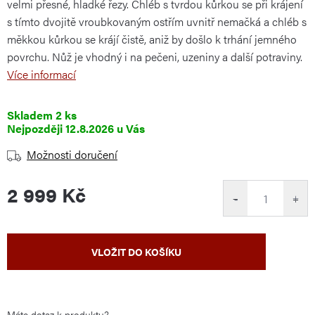
velmi přesné, hladké řezy. Chléb s tvrdou kůrkou se při krájení
s tímto dvojitě vroubkovaným ostřím uvnitř nemačká a chléb s
měkkou kůrkou se krájí čistě, aniž by došlo k trhání jemného
povrchu. Nůž je vhodný i na pečeni, uzeniny a další potraviny.
Více informací
Skladem
2 ks
12.8.2026
Možnosti doručení
2 999 Kč
−
+
Měrná
VLOŽIT DO KOŠÍKU
cena:
Máte dotaz k produktu?