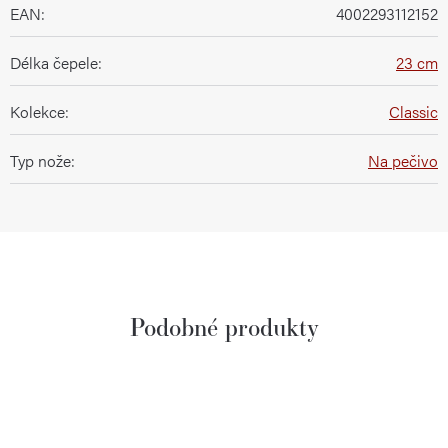
EAN
:
4002293112152
Délka čepele
:
23 cm
Kolekce
:
Classic
Typ nože
:
Na pečivo