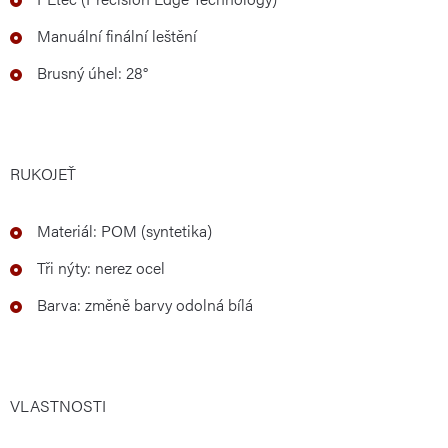
Manuální finální leštění
Brusný úhel: 28°
RUKOJEŤ
Materiál: POM (syntetika)
Tři nýty: nerez ocel
Barva: změně barvy odolná bílá
VLASTNOSTI