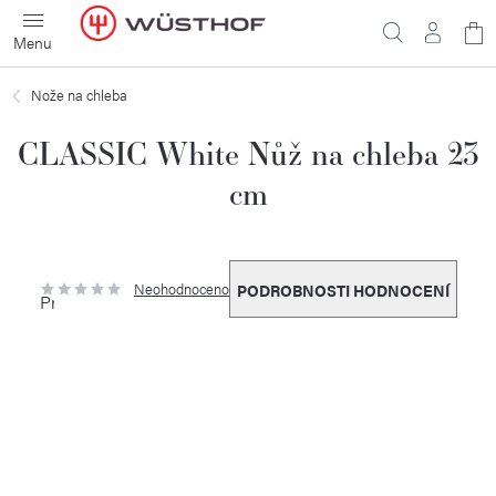
Přejít
N
na
obsah
ko
Nože na chleba
CLASSIC White Nůž na chleba 23
cm
Neohodnoceno
PODROBNOSTI HODNOCENÍ
Průměrné
hodnocení
produktu
je
0,0
z
5
hvězdiček.