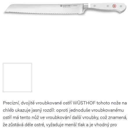
Precizní, dvojitě vroubkované ostří WÜSTHOF tohoto nože na
chléb ukazuje jasný rozdíl: oproti jednoduše vroubkovanému
ostří má tento nůž ve vroubkování další vroubky, což znamená,
že zůstává déle ostré, vyžaduje menší tlak a je vhodný pro