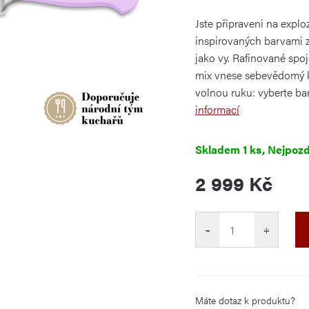
je
0,0
Jste připraveni na expl
z
5
inspirovaných barvami ze
hvězdiček.
jako vy. Rafinované spo
mix vnese sebevědomý k
volnou ruku: vyberte bar
informací
Skladem
1 ks
2 999 Kč
Měrná
cena:
−
+
Máte dotaz k produktu?