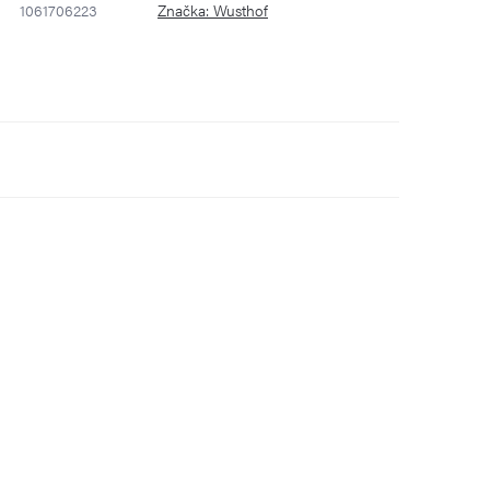
1061706223
Značka:
Wusthof