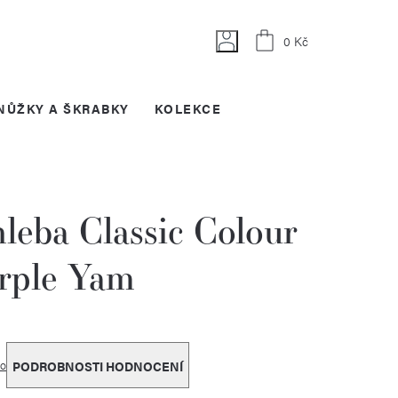
Nákupní
0 Kč
košík
NŮŽKY A ŠKRABKY
KOLEKCE
leba Classic Colour
rple Yam
o
PODROBNOSTI HODNOCENÍ