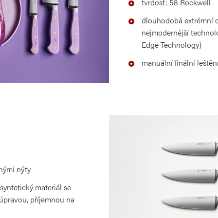
tvrdost: 58 Rockwell
dlouhodobá extrémní o
nejmodernější technolo
Edge Technology)
manuální finální leštěn
nými nýty
 syntetický materiál se
pravou, příjemnou na