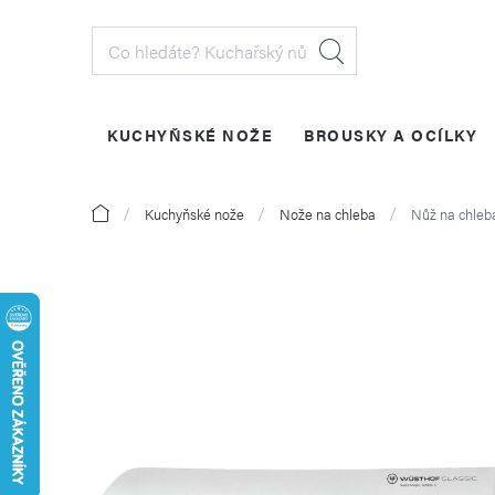
Přejít
na
obsah
KUCHYŇSKÉ NOŽE
BROUSKY A OCÍLKY
PŘIHLÁŠENÍ
Domů
Kuchyňské nože
Nože na chleba
Nůž na chleb