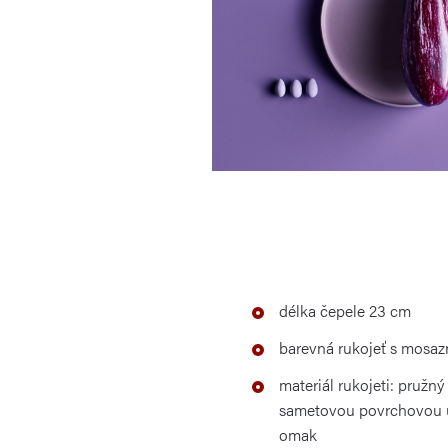
délka čepele 23 cm
barevná rukojeť s mosaz
materiál rukojeti: pružný
sametovou povrchovou ú
omak