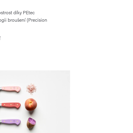
strost díky PEtec
gii broušení (Precision
í