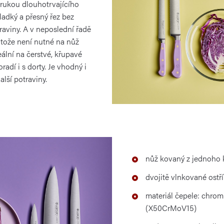
zárukou dlouhotrvajícího
hladký a přesný řez bez
raviny. A v neposlední řadě
otože není nutné na nůž
deální na čerstvé, křupavé
radí i s dorty. Je vhodný i
lší potraviny.
nůž kovaný z jednoho k
dvojitě vlnkované ostří
materiál čepele: chro
(X50CrMoV15)