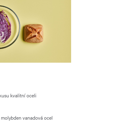
usu kvalitní oceli
m molybden vanadová ocel