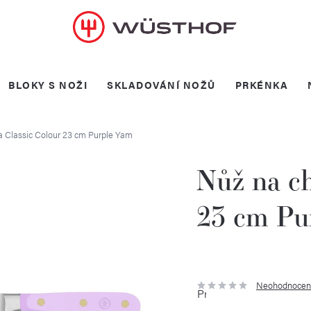
BLOKY S NOŽI
SKLADOVÁNÍ NOŽŮ
PRKÉNKA
a Classic Colour 23 cm Purple Yam
Nůž na ch
23 cm Pu
Neohodnocen
Průměrné
hodnocení
produktu