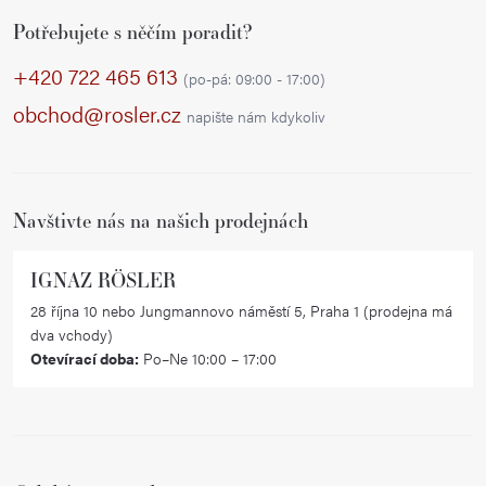
Z
Potřebujete s něčím poradit?
á
p
+420 722 465 613
(po-pá: 09:00 - 17:00)
a
obchod@rosler.cz
napište nám kdykoliv
t
í
Navštivte nás na našich prodejnách
IGNAZ RÖSLER
28 října 10 nebo Jungmannovo náměstí 5, Praha 1 (prodejna má
dva vchody)
Otevírací doba:
Po–Ne 10:00 – 17:00