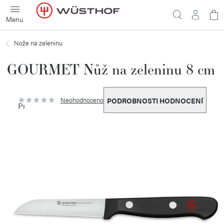
Přejít
N
na
obsah
ko
Nože na zeleninu
GOURMET Nůž na zeleninu 8 cm
Neohodnoceno
PODROBNOSTI HODNOCENÍ
Průměrné
hodnocení
produktu
je
0,0
z
5
hvězdiček.