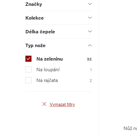
a
Značky
k
u
n
Kolekce
t
k
e
Délka čepele
ů
t
l
ů
Typ nože
Na zeleninu
32
Na loupání
1
Na rajčata
2
Vymazat filtry
Nůž n