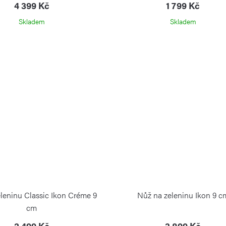
WÜSTHOF
4 399 Kč
1 799 Kč
Skladem
Skladem
leninu Classic Ikon Créme 9
Nůž na zeleninu Ikon 9 c
cm
2 499 Kč
3 899 Kč