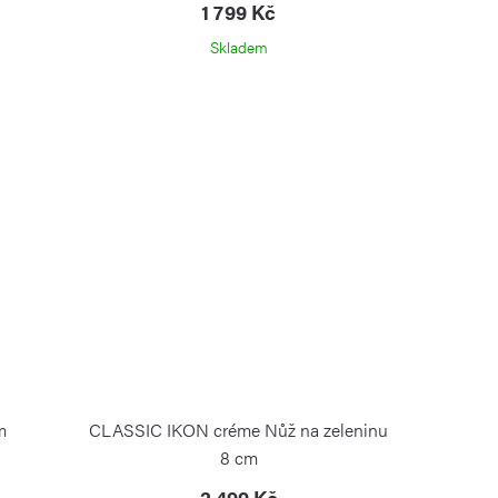
1 799 Kč
Skladem
m
CLASSIC IKON créme Nůž na zeleninu
8 cm
2 499 Kč