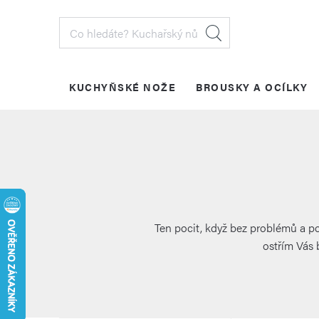
Přejít
na
obsah
KUCHYŇSKÉ NOŽE
BROUSKY A OCÍLKY
PŘIHLÁŠENÍ
Ten pocit, když bez problémů a po
ostřím Vás 