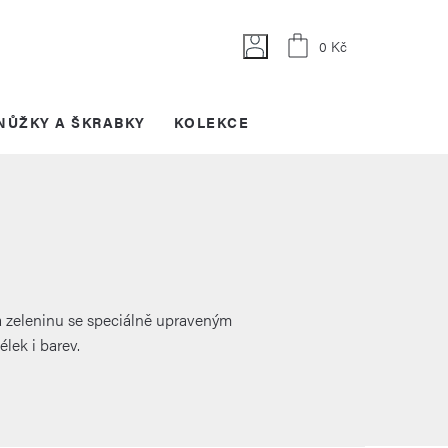
Nákupní
0 Kč
košík
NŮŽKY A ŠKRABKY
KOLEKCE
na zeleninu se speciálně upraveným
lek i barev.