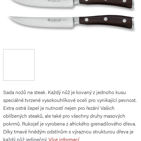
Sada nožů na steak. Každý nůž je k
ovaný
z jednoho kusu
speciálně
tvrzené
vysoko
uhlíkové oceli pro
vynikající
pevnost.
Extra ostrá čepel je nutností nejen pro řezání Vašich
oblíbených steaků, ale také pro všechny druhy masových
pokrmů. Rukojeť je vyrobena z afrického grenadilového dřeva.
Díky tmavě hnědým odstínům s výraznou strukturou dřeva je
každý nůž jedinečný.
Více informací