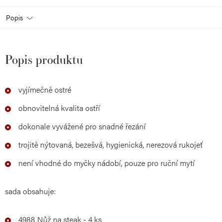
Popis
Popis produktu
vyjímečně ostré
obnovitelná kvalita ostří
d
okonale vyvážené
pro snadné
řezání
trojitě nýtovaná,
bezešvá
,
hygienická, nerezová
rukojeť
není vhodné do myčky nádobí, pouze pro ruční mytí
sada obsahuje:
4988 Nůž na steak - 4 ks