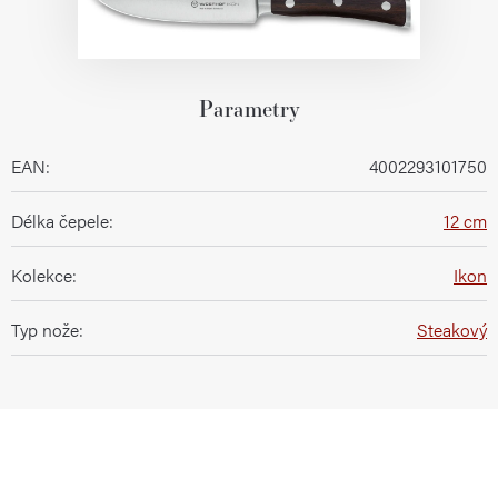
Parametry
EAN
:
4002293101750
Délka čepele
:
12 cm
Kolekce
:
Ikon
Typ nože
:
Steakový