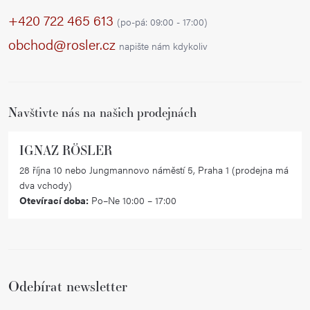
p
+420 722 465 613
(po-pá: 09:00 - 17:00)
a
obchod@rosler.cz
napište nám kdykoliv
t
í
Navštivte nás na našich prodejnách
IGNAZ RÖSLER
28 října 10 nebo Jungmannovo náměstí 5, Praha 1 (prodejna má
dva vchody)
Otevírací doba:
Po–Ne 10:00 – 17:00
Odebírat newsletter