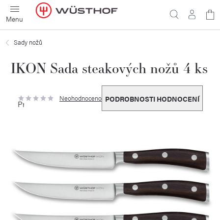
Přejít
N
na
obsah
ko
Sady nožů
IKON Sada steakových nožů 4 ks
Neohodnoceno
PODROBNOSTI HODNOCENÍ
Průměrné
hodnocení
produktu
je
0,0
z
5
hvězdiček.