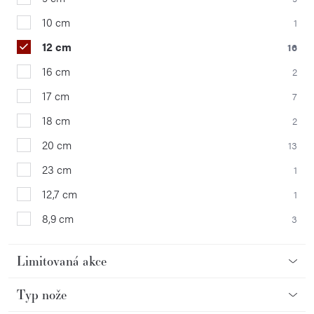
10 cm
1
12 cm
16
16 cm
2
17 cm
7
18 cm
2
20 cm
13
23 cm
1
12,7 cm
1
8,9 cm
3
Limitovaná akce
Typ nože