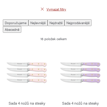
Vymazat filtry
V
Ř
Doporučujeme
Nejlevnější
Nejdražší
Nejprodávanější
ý
a
Abecedně
p
z
16
položek celkem
i
e
s
n
p
í
r
p
o
r
d
o
u
d
k
u
t
k
Sada 4 nožů na steaky
Sada 4 nožů na steaky