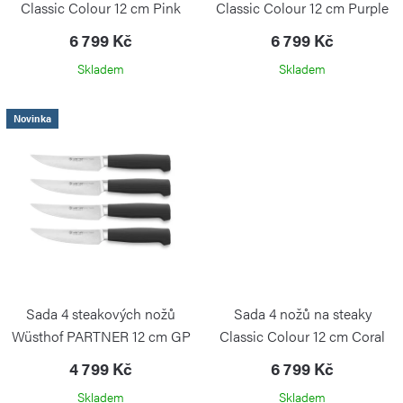
ů
t
Classic Colour 12 cm Pink
Classic Colour 12 cm Purple
ů
Himalayan Salt
Yam
6 799 Kč
6 799 Kč
Skladem
Skladem
Novinka
Sada 4 steakových nožů
Sada 4 nožů na steaky
Wüsthof PARTNER 12 cm GP
Classic Colour 12 cm Coral
Peach
WÜSTHOF
4 799 Kč
6 799 Kč
Skladem
Skladem