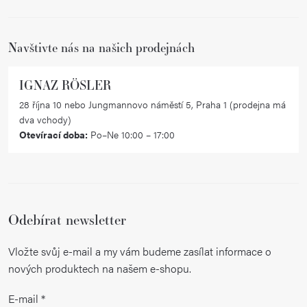
u
í
Navštivte nás na našich prodejnách
IGNAZ RÖSLER
28 října 10 nebo Jungmannovo náměstí 5, Praha 1 (prodejna má
dva vchody)
Otevírací doba:
Po–Ne 10:00 – 17:00
Odebírat newsletter
Vložte svůj e-mail a my vám budeme zasílat informace o
nových produktech na našem e-shopu.
E-mail