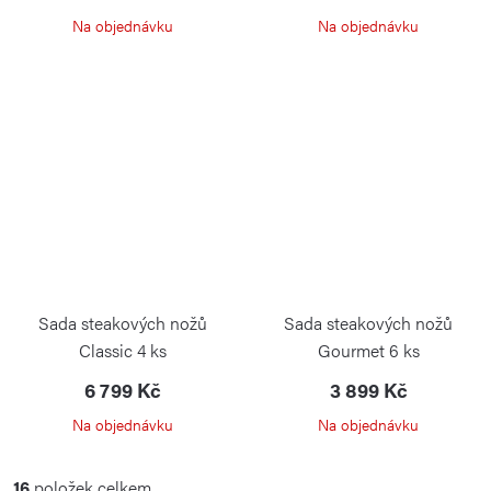
Na objednávku
Na objednávku
Sada steakových nožů
Sada steakových nožů
Classic 4 ks
Gourmet 6 ks
6 799 Kč
3 899 Kč
Na objednávku
Na objednávku
O
16
položek celkem