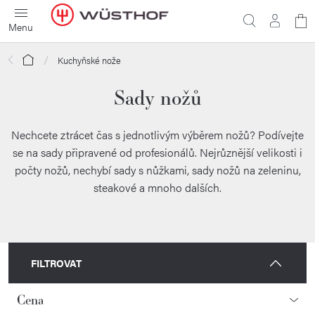
Přejít
N
na
obsah
ko
Domů
Kuchyňské nože
Sady nožů
Nechcete ztrácet čas s jednotlivým výběrem nožů? Podívejte
se na sady připravené od profesionálů. Nejrůznější velikosti i
počty nožů, nechybí sady s nůžkami, sady nožů na zeleninu,
steakové a mnoho dalších.
FILTROVAT
Cena