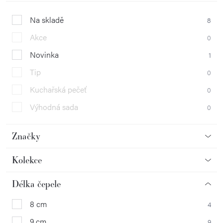
Na skladě
8
Akce
0
Novinka
1
Tip
0
Kuchařská pečeť
0
Výhodná sada
0
Značky
Kolekce
Délka čepele
8 cm
4
9 cm
9