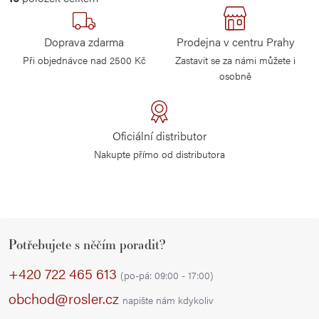
v
l
Doprava zdarma
Prodejna v centru Prahy
á
Při objednávce nad 2500 Kč
Zastavit se za námi můžete i
d
osobně
a
c
í
Oficiální distributor
p
Nakupte přímo od distributora
r
v
k
y
Z
v
Potřebujete s něčím poradit?
á
ý
p
+420 722 465 613
p
(po-pá: 09:00 - 17:00)
a
i
obchod@rosler.cz
napište nám kdykoliv
s
t