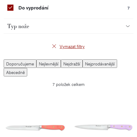
Do vyprodání
7
Typ nože
Vymazat filtry
V
Ř
Doporučujeme
Nejlevnější
Nejdražší
Nejprodávanější
ý
a
Abecedně
p
z
7
položek celkem
i
e
s
n
p
í
r
p
o
r
d
o