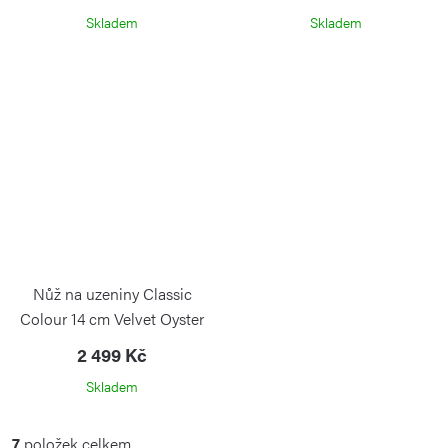
Skladem
Skladem
Nůž na uzeniny Classic
Colour 14 cm Velvet Oyster
2 499 Kč
Skladem
O
7
položek celkem