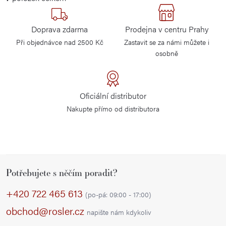
v
l
Doprava zdarma
Prodejna v centru Prahy
á
Při objednávce nad 2500 Kč
Zastavit se za námi můžete i
d
osobně
a
c
í
Oficiální distributor
p
Nakupte přímo od distributora
r
v
k
y
Z
v
Potřebujete s něčím poradit?
á
ý
p
+420 722 465 613
p
(po-pá: 09:00 - 17:00)
a
i
obchod@rosler.cz
napište nám kdykoliv
s
t