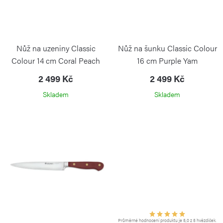
u
d
k
u
t
k
Nůž na uzeniny Classic
Nůž na šunku Classic Colour
ů
t
Colour 14 cm Coral Peach
16 cm Purple Yam
ů
2 499 Kč
2 499 Kč
Skladem
Skladem
Průměrné hodnocení produktu je 5,0 z 5 hvězdiček.