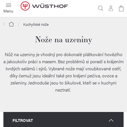
Přejít
N
na
obsah
ko
Domů
Kuchyňské nože
Nože na uzeniny
Nůž na uzeniny je vhodný pro dokonalé plátkování hovězího
a jakoukoliv práci s masem. Bez problémů si poradí s krájením
tvrdých salámů i sýrů. Vybrané nože mají vroubkované ostří,
díky čemuž jsou ideální také pro krájení pečiva,
ovoce a
zeleniny. Jednoduše jsou to šikulové, kteří se v kuchyni
neztratí.
FILTROVAT