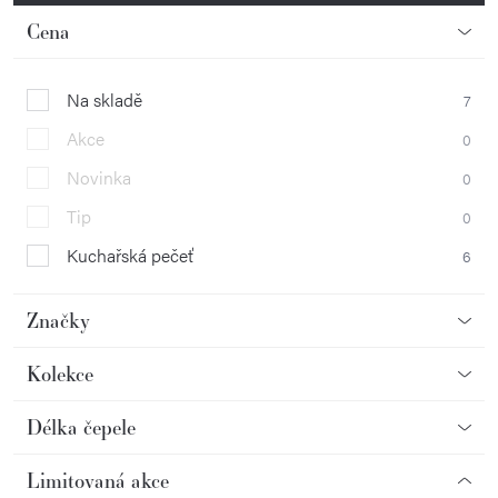
Cena
Na skladě
7
Akce
0
Novinka
0
Tip
0
Kuchařská pečeť
6
Značky
Kolekce
Délka čepele
Limitovaná akce