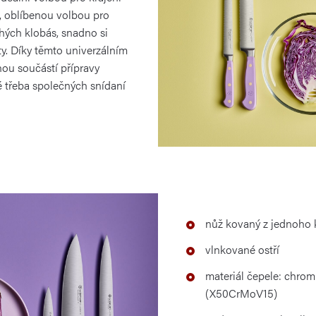
), oblíbenou volbou pro
hých klobás, snadno si
aty. Díky těmto univerzálním
nou součástí přípravy
é třeba společných snídaní
nůž kovaný z jednoho k
vlnkované ostří
materiál čepele: chro
(X50CrMoV15)