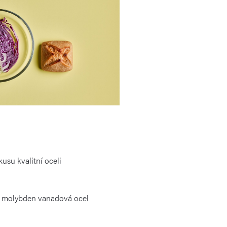
usu kvalitní oceli
m molybden vanadová ocel