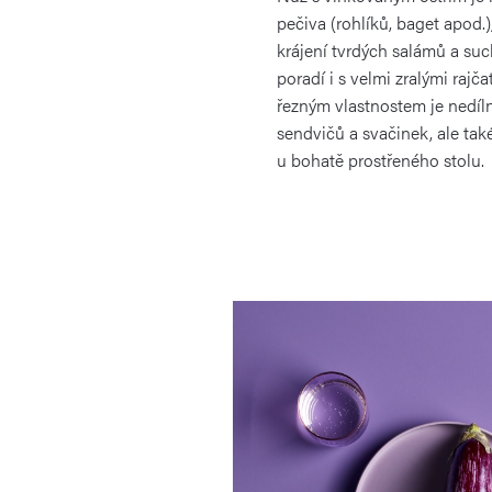
pečiva (rohlíků, baget apod.
krájení tvrdých salámů a suc
poradí i s velmi zralými rajč
řezným vlastnostem je nedíl
sendvičů a svačinek, ale tak
u bohatě prostřeného stolu.