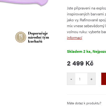
je
0,0
Jste připraveni na expl
z
5
inspirovaných barvami ze
hvězdiček.
jako vy. Rafinované spo
mix vnese sebevědomý k
volnou ruku: vyberte bar
informací
Skladem
2 ks
2 499 Kč
Měrná
cena:
−
+
Máte dotaz k produktu?