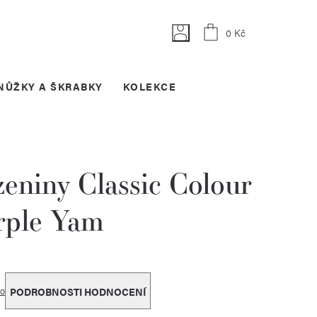
Nákupní
0 Kč
košík
NŮŽKY A ŠKRABKY
KOLEKCE
eniny Classic Colour
rple Yam
o
PODROBNOSTI HODNOCENÍ