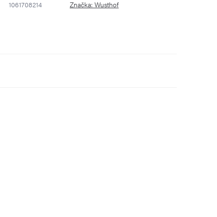
1061708214
Značka:
Wusthof