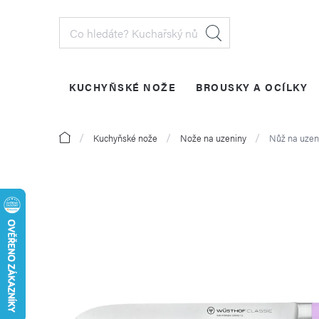
Přejít
na
obsah
KUCHYŇSKÉ NOŽE
BROUSKY A OCÍLKY
PŘIHLÁŠENÍ
Domů
Kuchyňské nože
Nože na uzeniny
Nůž na uzen