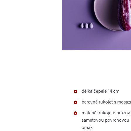
délka čepele 14 cm
barevná rukojeť s mosaz
materiál rukojeti: pružný
sametovou povrchovou ú
omak