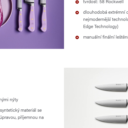
tvrdost: 58 Rockwell
dlouhodobá extrémní o
nejmodernější technolo
Edge Technology)
manuální finální leštěn
nými nýty
 syntetický materiál se
pravou, příjemnou na