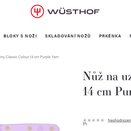
BLOKY S NOŽI
SKLADOVÁNÍ NOŽŮ
PRKÉNKA
iny Classic Colour 14 cm Purple Yam
Nůž na uz
14 cm Pu
Neohodnocen
Průměrné
hodnocení
produktu