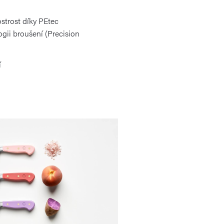
strost díky PEtec
gii broušení (Precision
í