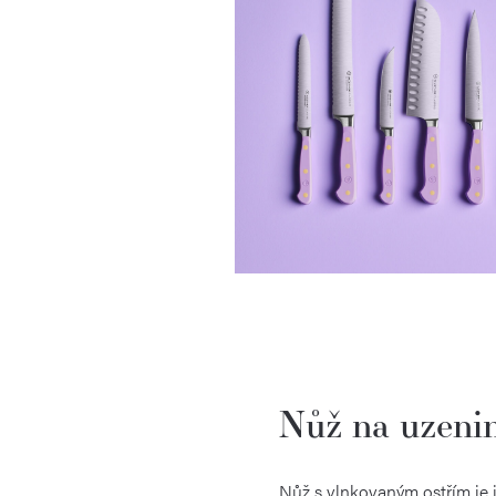
Nůž na uzeni
Nůž s vlnkovaným ostřím je i