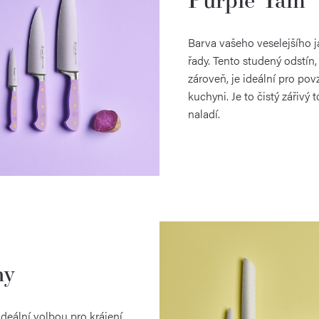
Barva vašeho veselejšího já
řady. Tento studený odstín, 
zároveň, je ideální pro pov
kuchyni. Je to čistý zářivý 
naladí.
ny
deální volbou pro krájení