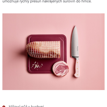
umožňuje rychlý přesun nakrájených surovin do hrnce.
klíčový nůž v kuchyni