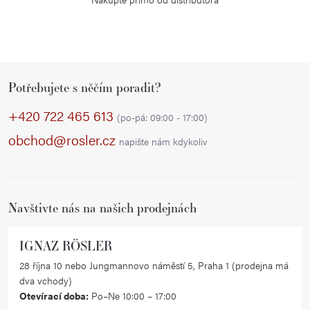
Z
Potřebujete s něčím poradit?
á
p
+420 722 465 613
(po-pá: 09:00 - 17:00)
a
obchod@rosler.cz
napište nám kdykoliv
t
í
Navštivte nás na našich prodejnách
IGNAZ RÖSLER
28 října 10 nebo Jungmannovo náměstí 5, Praha 1 (prodejna má
dva vchody)
Otevírací doba:
Po–Ne 10:00 – 17:00