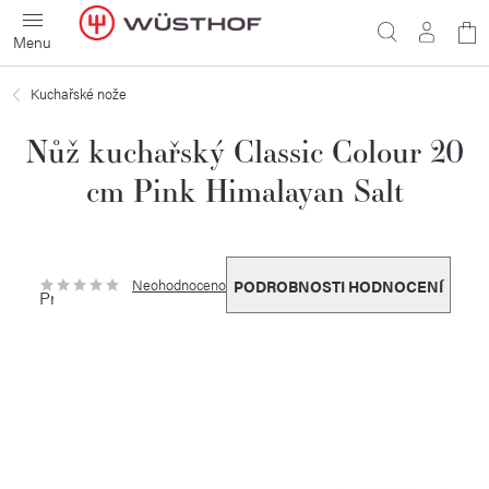
Přejít
N
na
obsah
ko
Kuchařské nože
Nůž kuchařský Classic Colour 20
cm Pink Himalayan Salt
Neohodnoceno
PODROBNOSTI HODNOCENÍ
Průměrné
hodnocení
produktu
je
0,0
z
5
hvězdiček.