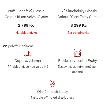
Nůž kuchařský Classic
Nůž kuchařský Classic
Colour 16 cm Velvet Oyster
Colour 20 cm Tasty Sumac
2 799 Kč
3 299 Kč
Na objednávku
Na objednávku
O
22
položek celkem
v
l
Doprava zdarma
Prodejna v centru Prahy
á
Při objednávce nad 2500 Kč
Zastavit se za námi můžete i
d
osobně
a
c
í
Oficiální distributor
p
Nakupte přímo od distributora
r