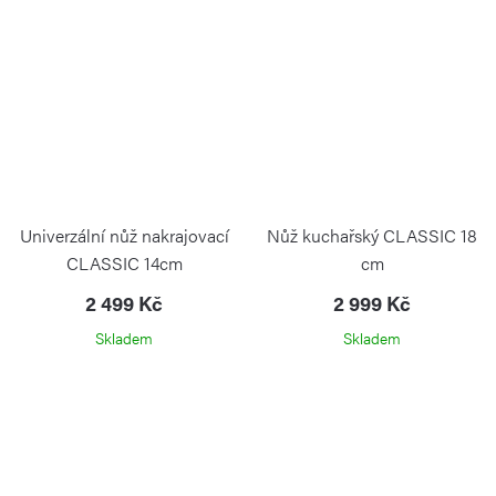
Univerzální nůž nakrajovací
Nůž kuchařský CLASSIC 18
CLASSIC 14cm
cm
WÜSTHOF
2 499 Kč
2 999 Kč
Skladem
Skladem