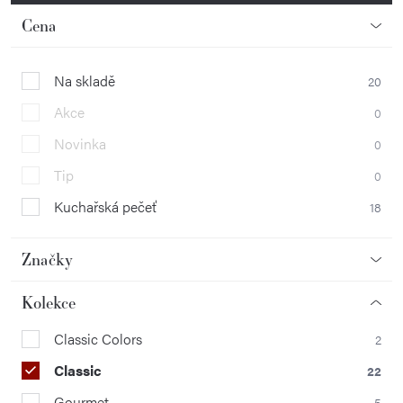
Cena
Na skladě
20
Akce
0
Novinka
0
Tip
0
Kuchařská pečeť
18
Značky
Kolekce
Classic Colors
2
Classic
22
Gourmet
5