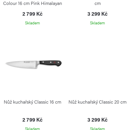
ů
t
Colour 16 cm Pink Himalayan
cm
ů
Salt
2 799 Kč
3 299 Kč
Skladem
Skladem
Nůž kuchařský Classic 16 cm
Nůž kuchařský Classic 20 cm
2 799 Kč
3 299 Kč
Skladem
Skladem