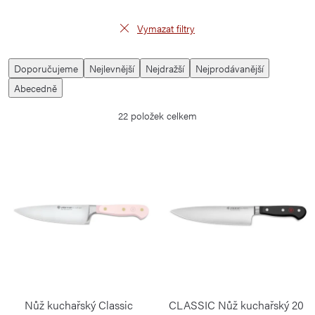
Vymazat filtry
V
Ř
Doporučujeme
Nejlevnější
Nejdražší
Nejprodávanější
ý
a
Abecedně
p
z
22
položek celkem
i
e
s
n
p
í
r
p
o
r
d
o
u
d
k
u
t
k
Nůž kuchařský Classic
CLASSIC Nůž kuchařský 20