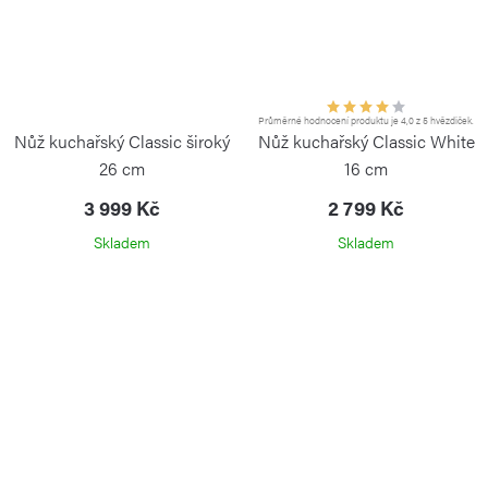
Průměrné hodnocení produktu je 4,0 z 5 hvězdiček.
Nůž kuchařský Classic široký
Nůž kuchařský Classic White
26 cm
16 cm
3 999 Kč
2 799 Kč
Skladem
Skladem