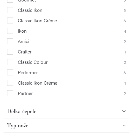
Classic Ikon
5
Classic Ikon Créme
3
Ikon
4
Amici
2
Crafter
1
Classic Colour
2
Performer
3
Classic Ikon Crème
1
Partner
2
Délka čepele
Typ nože