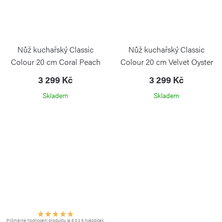
Nůž kuchařský Classic
Nůž kuchařský Classic
Colour 20 cm Coral Peach
Colour 20 cm Velvet Oyster
3 299 Kč
3 299 Kč
Skladem
Skladem
Průměrné hodnocení produktu je 5,0 z 5 hvězdiček.