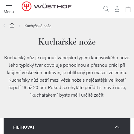
Přejít
N
na
obsah
ko
Domů
Kuchyňské nože
Kuchařské nože
Kuchařský nůž je nejpoužívanějším typem kuchyňského nože.
Jeho typický tvar dovoluje pohodlnou a přesnou práci při
krájení veškerých potravin, je oblíbený pro maso i zeleninu.
Kuchařský nůž patří mezi větší nože s nejčastější velikostí
čepelí 16 až 20 cm. Pokud se chytáte pořídit si nové nože,
"kuchařákem" byste měli určitě začít.
FILTROVAT