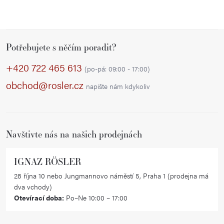
v
k
y
Z
v
Potřebujete s něčím poradit?
á
ý
p
+420 722 465 613
p
(po-pá: 09:00 - 17:00)
a
i
obchod@rosler.cz
napište nám kdykoliv
s
t
u
í
Navštivte nás na našich prodejnách
IGNAZ RÖSLER
28 října 10 nebo Jungmannovo náměstí 5, Praha 1 (prodejna má
dva vchody)
Otevírací doba:
Po–Ne 10:00 – 17:00