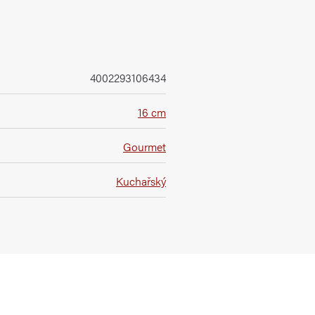
4002293106434
16 cm
Gourmet
Kuchařský