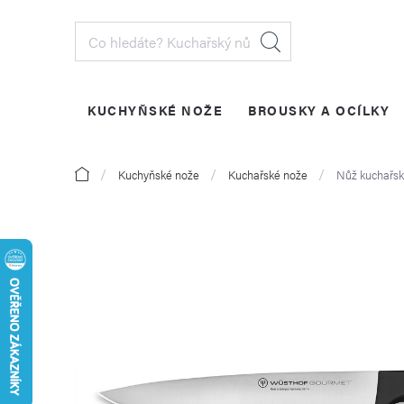
Přejít
na
obsah
KUCHYŇSKÉ NOŽE
BROUSKY A OCÍLKY
PŘIHLÁŠENÍ
Domů
Kuchyňské nože
Kuchařské nože
Nůž kuchařsk