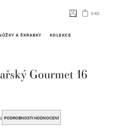
Nákupní
0 Kč
košík
NŮŽKY A ŠKRABKY
KOLEKCE
ařský Gourmet 16
o
PODROBNOSTI HODNOCENÍ