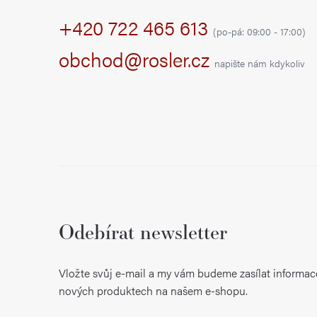
p
+420 722 465 613
a
(po-pá: 09:00 - 17:00)
t
obchod@rosler.cz
napište nám kdykoliv
í
Odebírat newsletter
Vložte svůj e-mail a my vám budeme zasílat informac
nových produktech na našem e-shopu.