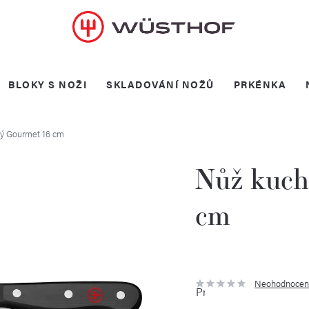
BLOKY S NOŽI
SKLADOVÁNÍ NOŽŮ
PRKÉNKA
ý Gourmet 16 cm
Nůž kuch
cm
Neohodnocen
Průměrné
hodnocení
produktu