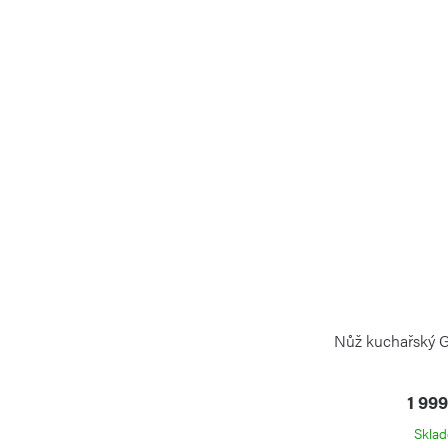
Nůž kuchařský 
1 99
Skla