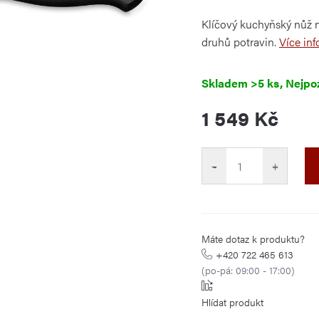
je
0,0
Klíčový kuchyňský nůž na
z
5
druhů potravin.
hvězdiček.
Více inf
Skladem
>5 ks
1 549 Kč
Měrná
cena:
−
+
Máte dotaz k produktu?
+420 722 465 613
(po-pá: 09:00 - 17:00)
Hlídat