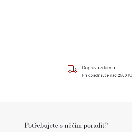
Doprava zdarma
Při objednávce nad 2500 K
Z
á
Potřebujete s něčím poradit?