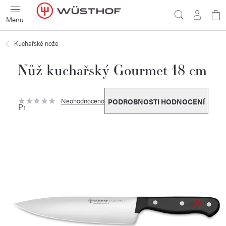
Přejít
N
na
obsah
ko
Kuchařské nože
Nůž kuchařský Gourmet 18 cm
Neohodnoceno
PODROBNOSTI HODNOCENÍ
Průměrné
hodnocení
produktu
je
0,0
z
5
hvězdiček.