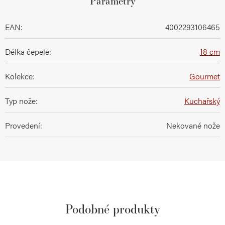
Parametry
EAN
:
4002293106465
Délka čepele
:
18 cm
Kolekce
:
Gourmet
Typ nože
:
Kuchařský
Provedení
:
Nekované nože