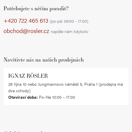
Z
Potřebujete s něčím poradit?
á
p
+420 722 465 613
(po-pá: 09:00 - 17:00)
a
obchod@rosler.cz
napište nám kdykoliv
t
í
Navštivte nás na našich prodejnách
IGNAZ RÖSLER
28 října 10 nebo Jungmannovo náměstí 5, Praha 1 (prodejna má
dva vchody)
Otevírací doba:
Po–Ne 10:00 – 17:00