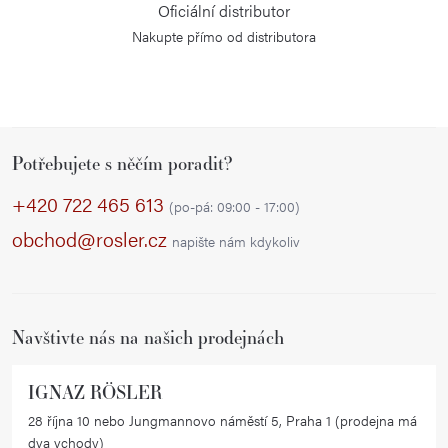
Oficiální distributor
Nakupte přímo od distributora
Z
Potřebujete s něčím poradit?
á
p
+420 722 465 613
(po-pá: 09:00 - 17:00)
a
obchod@rosler.cz
napište nám kdykoliv
t
í
Navštivte nás na našich prodejnách
IGNAZ RÖSLER
28 října 10 nebo Jungmannovo náměstí 5, Praha 1 (prodejna má
dva vchody)