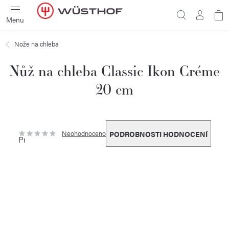
Přejít
N
na
obsah
ko
Nože na chleba
Nůž na chleba Classic Ikon Créme
20 cm
Neohodnoceno
PODROBNOSTI HODNOCENÍ
Průměrné
hodnocení
produktu
je
0,0
z
5
hvězdiček.