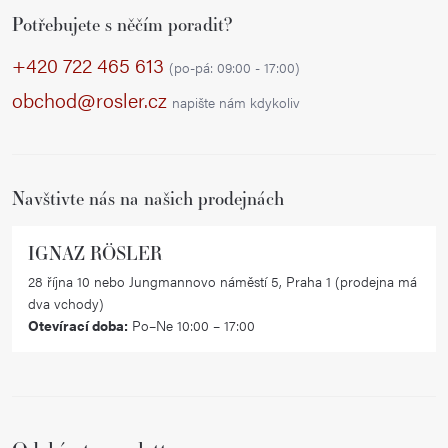
Z
Potřebujete s něčím poradit?
á
p
+420 722 465 613
(po-pá: 09:00 - 17:00)
a
obchod@rosler.cz
napište nám kdykoliv
t
í
Navštivte nás na našich prodejnách
IGNAZ RÖSLER
28 října 10 nebo Jungmannovo náměstí 5, Praha 1 (prodejna má
dva vchody)
Otevírací doba:
Po–Ne 10:00 – 17:00