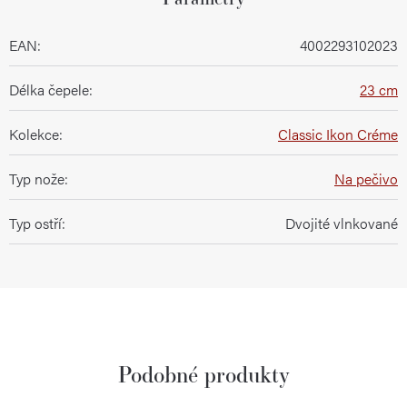
EAN
:
4002293102023
Délka čepele
:
23 cm
Kolekce
:
Classic Ikon Créme
Typ nože
:
Na pečivo
Typ ostří
:
Dvojité vlnkované