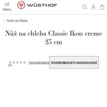
Přejít
N
na
obsah
ko
Nože na chleba
Nůž na chleba Classic Ikon creme
23 cm
Neohodnoceno
PODROBNOSTI HODNOCENÍ
Průměrné
hodnocení
produktu
je
0,0
z
5
hvězdiček.