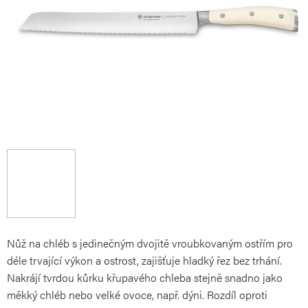
Nůž na chléb s jedinečným dvojitě vroubkovaným ostřím pro
déle trvající výkon a ostrost, zajišťuje hladký řez bez trhání.
Nakrájí tvrdou kůrku křupavého chleba stejně snadno jako
měkký chléb nebo velké ovoce, např. dýni. Rozdíl oproti