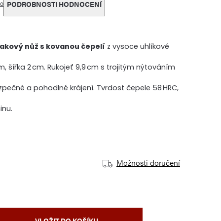
o
PODROBNOSTI HODNOCENÍ
akový nůž s kovanou čepelí
z vysoce uhlíkové
cm, šířka 2 cm. Rukojeť 9,9 cm s trojitým nýtováním
zpečné a pohodlné krájení. Tvrdost čepele 58 HRC,
inu.
Možnosti doručení
VLOŽIT DO KOŠÍKU