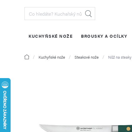
Přejít
na
obsah
KUCHYŇSKÉ NOŽE
BROUSKY A OCÍLKY
PŘIHLÁŠENÍ
Domů
Kuchyňské nože
Steakové nože
Nůž na steaky