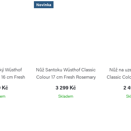
Novinka
ký Wüsthof
Nůž Santoku Wüsthof Classic
Nůž na uz
r 16 cm Fresh
Colour 17 cm Fresh Rosemary
Classic Col
mary
Ro
WÜSTHOF
9 Kč
3 299 Kč
2 
WÜSTHOF
dem
Skladem
Sk