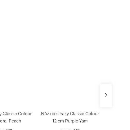
y Classic Colour
Nůž na steaky Classic Colour
Nůž na ste
oral Peach
12 cm Purple Yam
12 cm