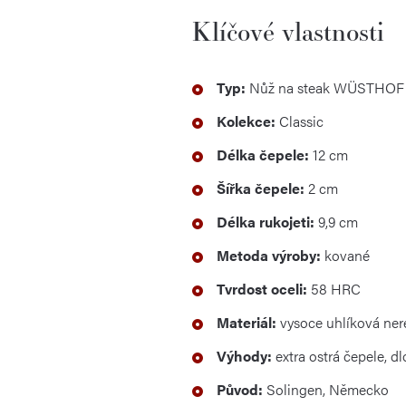
Klíčové vlastnosti
Typ:
Nůž na steak WÜSTHOF 
Kolekce:
Classic
Délka čepele:
12 cm
Šířka čepele:
2 cm
Délka rukojeti:
9,9 cm
Metoda výroby:
kované
Tvrdost oceli:
58 HRC
Materiál:
vysoce uhlíková nere
Výhody:
extra ostrá čepele, d
Původ:
Solingen, Německo