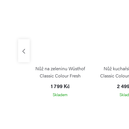
 Wüsthof
Nůž na zeleninu Wüsthof
Nůž kuchařs
3 cm Fresh
Classic Colour Fresh
Classic Colou
ry
Rosemary 9 cm
Rose
Kč
1 799 Kč
2 49
WÜSTHOF
WÜSTHOF
m
Skladem
Skla