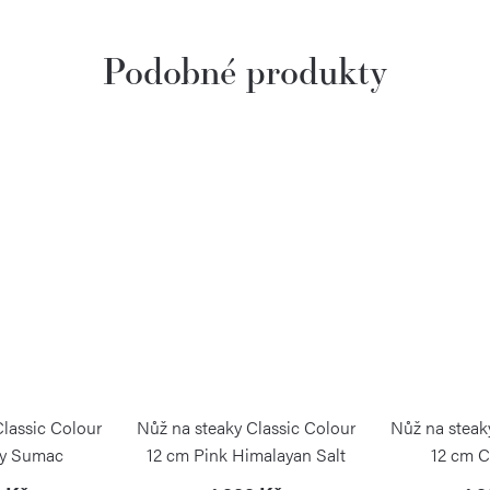
Classic Colour
Nůž na steaky Classic Colour
Nůž na steak
ty Sumac
12 cm Pink Himalayan Salt
12 cm C