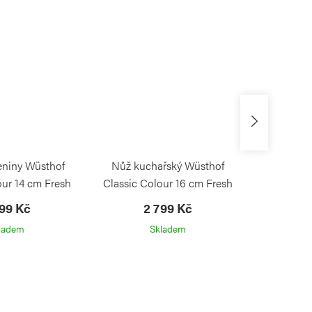
eniny Wüsthof
Nůž kuchařský Wüsthof
Nůž kuc
our 14 cm Fresh
Classic Colour 16 cm Fresh
CLASSIC
semary
Rosemary
Fre
499 Kč
2 799 Kč
3
WÜSTHOF
WÜSTHOF
ladem
Skladem
Na