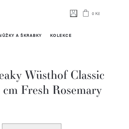
Nákupní
0 Kč
košík
NŮŽKY A ŠKRABKY
KOLEKCE
eaky Wüsthof Classic
2 cm Fresh Rosemary