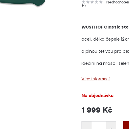
Neohodnocen
Průměrné
hodnocení
produktu
je
0,0
z
5
WÜSTHOF Classic ste
hvězdiček.
oceli, délka čepele 12 
a plnou tětivou pro be
ideální na maso i zelen
Více informací
Na objednávku
1 999 Kč
Měrná
cena:
−
+