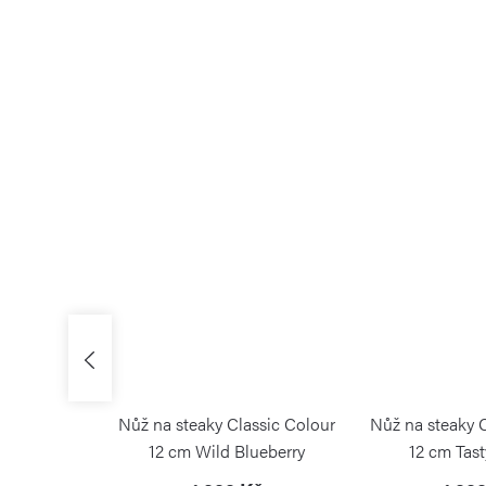
ssic Colour
Nůž na steaky Classic Colour
Nůž na steaky 
 Oyster
12 cm Wild Blueberry
12 cm Tas