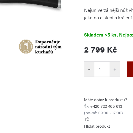
je
0,0
Nejuniverzálnější nůž vh
z
5
jako na čištění a krájení
hvězdiček.
Skladem
>5 ks
2 799 Kč
Měrná
cena:
−
+
Máte dotaz k produktu?
+420 722 465 613
(po-pá: 09:00 - 17:00)
Hlídat