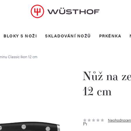
BLOKY S NOŽI
SKLADOVÁNÍ NOŽŮ
PRKÉNKA
ninu Classic Ikon 12 cm
Nůž na ze
12 cm
Neohodnocen
Průměrné
hodnocení
produktu