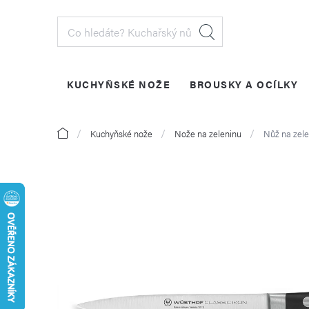
Přejít
na
obsah
KUCHYŇSKÉ NOŽE
BROUSKY A OCÍLKY
PŘIHLÁŠENÍ
Domů
Kuchyňské nože
Nože na zeleninu
Nůž na zele