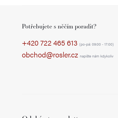
Z
á
Potřebujete s něčím poradit?
p
+420 722 465 613
a
(po-pá: 09:00 - 17:00)
t
obchod@rosler.cz
napište nám kdykoliv
í