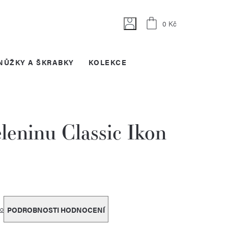
Nákupní
0 Kč
košík
NŮŽKY A ŠKRABKY
KOLEKCE
leninu Classic Ikon
o
PODROBNOSTI HODNOCENÍ