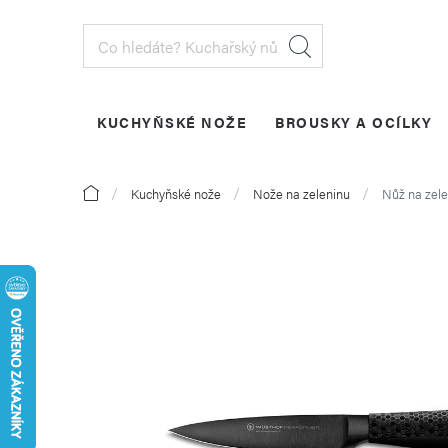
Přejít
na
obsah
KUCHYŇSKÉ NOŽE
BROUSKY A OCÍLKY
PŘIHLÁŠENÍ
Domů
Kuchyňské nože
Nože na zeleninu
Nůž na zele