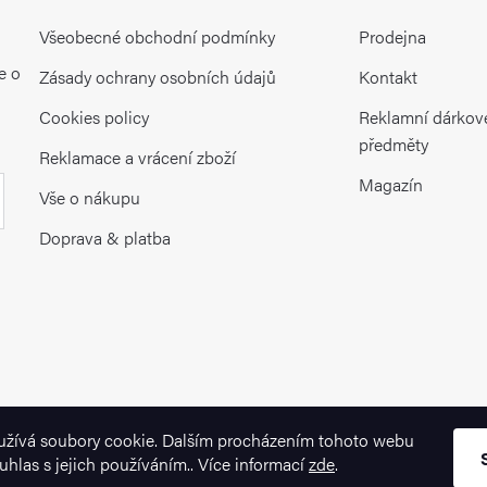
Všeobecné obchodní podmínky
Prodejna
e o
Zásady ochrany osobních údajů
Kontakt
Cookies policy
Reklamní dárkov
předměty
Reklamace a vrácení zboží
Magazín
Vše o nákupu
Doprava & platba
užívá soubory cookie. Dalším procházením tohoto webu
uhlas s jejich používáním.. Více informací
zde
.