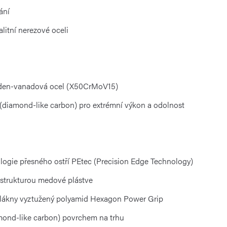
ání
litní nerezové oceli
bden-vanadová ocel (X50CrMoV15)
(diamond-like carbon) pro extrémní výkon a odolnost
logie přesného ostří PEtec (Precision Edge Technology)
e strukturou medové plástve
 vlákny vyztužený polyamid Hexagon Power Grip
mond-like carbon) povrchem na trhu