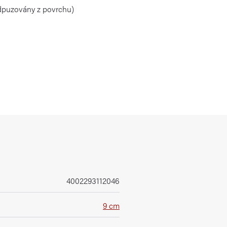
odpuzovány z povrchu)
4002293112046
9 cm