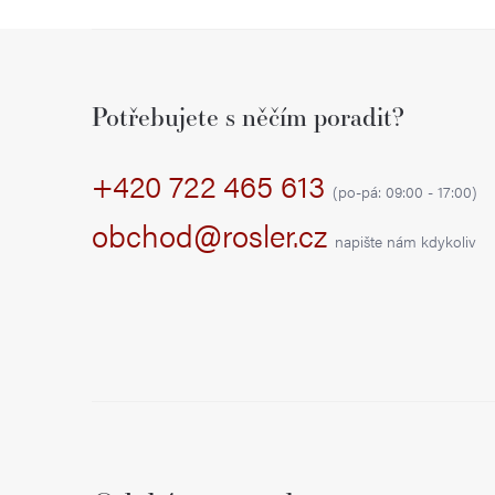
Z
á
Potřebujete s něčím poradit?
p
+420 722 465 613
a
(po-pá: 09:00 - 17:00)
t
obchod@rosler.cz
napište nám kdykoliv
í