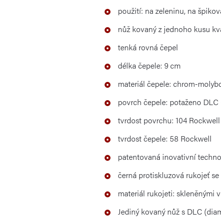
použití: na zeleninu, na špikov
nůž kovaný z jednoho kusu kva
tenká rovná čepel
délka čepele: 9 cm
materiál čepele: chrom-moly
povrch čepele: potaženo DLC 
tvrdost povrchu: 104 Rockwell
tvrdost čepele: 58 Rockwell
patentovaná inovativní techno
černá protiskluzová rukojeť s
materiál rukojeti: skleněnými
Jediný kovaný nůž s DLC (dia