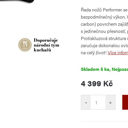
je
0,0
Řada nožů Performer se 
z
5
bezpodmínečný výkon. U
hvězdiček.
carbon) povrchem zajišť
s jedinečnou přesností,
Protiskluzová struktura
zaručuje dokonalou ovlad
na celý život!
Více infor
Skladem
5 ks
4 399 Kč
Měrná
cena:
−
+