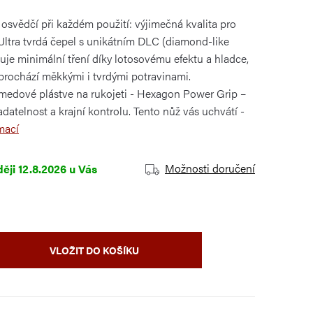
osvědčí při každém použití: výjimečná kvalita pro
ltra tvrdá čepel s unikátním DLC (diamond-like
uje minimální tření díky lotosovému efektu a hladce,
 prochází měkkými i tvrdými potravinami.
 medové plástve na rukojeti - Hexagon Power Grip –
atelnost a krajní kontrolu. Tento nůž vás uchvátí -
mací
Možnosti doručení
12.8.2026
VLOŽIT DO KOŠÍKU