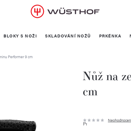
BLOKY S NOŽI
SKLADOVÁNÍ NOŽŮ
PRKÉNKA
ninu Performer 9 cm
Nůž na ze
cm
Neohodnocen
Průměrné
hodnocení
produktu