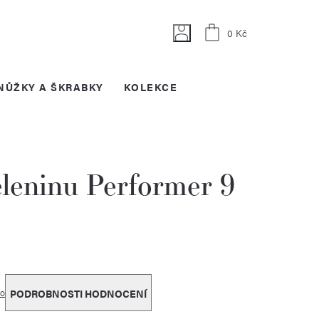
Nákupní
0 Kč
košík
NŮŽKY A ŠKRABKY
KOLEKCE
leninu Performer 9
o
PODROBNOSTI HODNOCENÍ