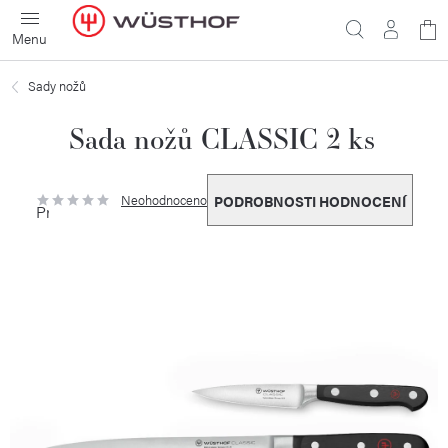
Přejít
N
na
obsah
ko
Sady nožů
Sada nožů CLASSIC 2 ks
Neohodnoceno
PODROBNOSTI HODNOCENÍ
Průměrné
hodnocení
produktu
je
0,0
z
5
hvězdiček.