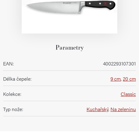
Parametry
EAN
:
4002293107301
Délka čepele
:
9 cm
,
20 cm
Kolekce
:
Classic
Typ nože
:
Kuchařský
,
Na zeleninu