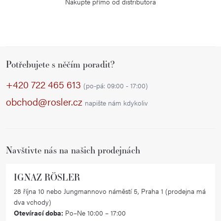
Nakupte přímo od distributora
Z
Potřebujete s něčím poradit?
á
p
+420 722 465 613
(po-pá: 09:00 - 17:00)
a
obchod@rosler.cz
napište nám kdykoliv
t
í
Navštivte nás na našich prodejnách
IGNAZ RÖSLER
28 října 10 nebo Jungmannovo náměstí 5, Praha 1 (prodejna má
dva vchody)
Otevírací doba:
Po–Ne 10:00 – 17:00