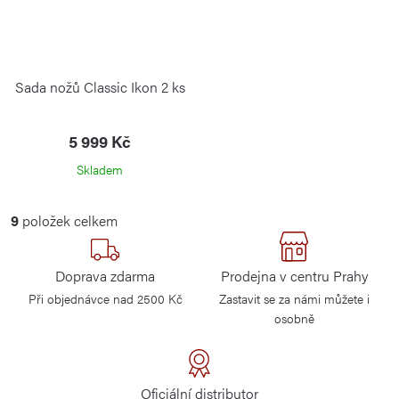
Sada nožů Classic Ikon 2 ks
5 999 Kč
Skladem
O
9
položek celkem
v
l
Doprava zdarma
Prodejna v centru Prahy
á
Při objednávce nad 2500 Kč
Zastavit se za námi můžete i
d
osobně
a
c
í
Oficiální distributor