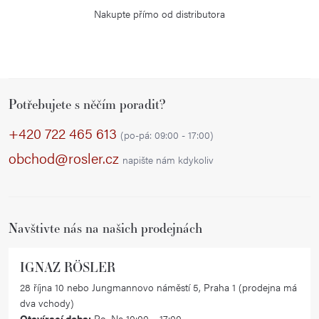
p
Nakupte přímo od distributora
r
v
k
y
Z
v
Potřebujete s něčím poradit?
á
ý
p
+420 722 465 613
p
(po-pá: 09:00 - 17:00)
a
i
obchod@rosler.cz
napište nám kdykoliv
s
t
u
í
Navštivte nás na našich prodejnách
IGNAZ RÖSLER
28 října 10 nebo Jungmannovo náměstí 5, Praha 1 (prodejna má
dva vchody)
Otevírací doba:
Po–Ne 10:00 – 17:00