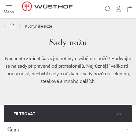
Přejít
N
na
obsah
ko
Domů
Kuchyňské nože
Sady nožů
Nechcete ztrácet čas s jednotlivým výběrem nožů? Podívejte
se na sady připravené od profesionálů. Nejrůznější velikosti i
počty nožů, nechybí sady s nůžkami, sady nožů na zeleninu,
steakové a mnoho dalších.
FILTROVAT
Cena