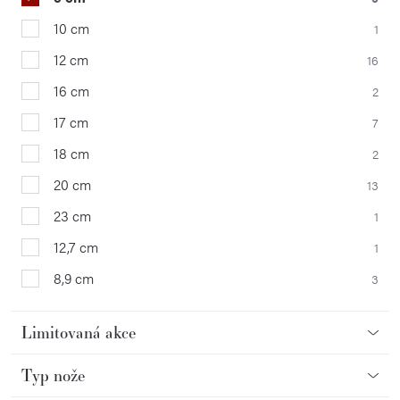
10 cm
1
12 cm
16
16 cm
2
17 cm
7
18 cm
2
20 cm
13
23 cm
1
12,7 cm
1
8,9 cm
3
Limitovaná akce
Typ nože