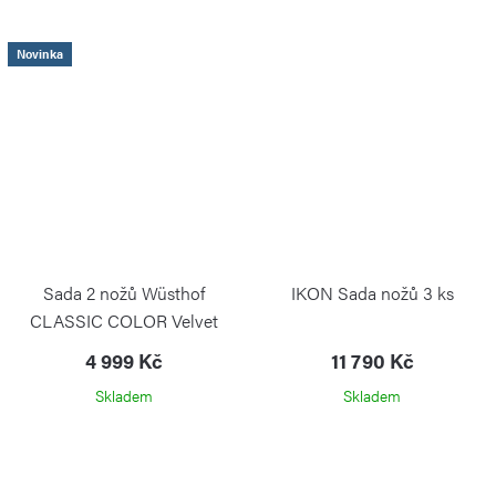
Novinka
Sada 2 nožů Wüsthof
IKON Sada nožů 3 ks
CLASSIC COLOR Velvet
Oyster Santoku a na zeleninu
4 999 Kč
11 790 Kč
PS
Skladem
Skladem