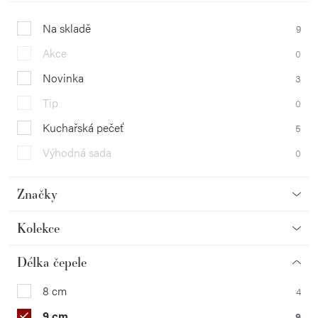
Na skladě
9
Akce
0
Novinka
3
Tip
0
Kuchařská pečeť
5
Výhodná sada
0
Značky
Kolekce
Délka čepele
8 cm
4
9 cm
9