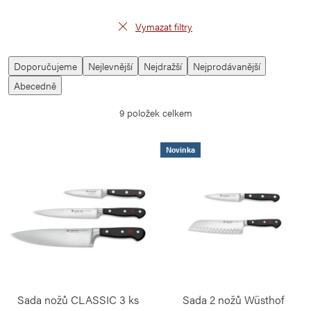
Vymazat filtry
V
Ř
Doporučujeme
Nejlevnější
Nejdražší
Nejprodávanější
ý
a
Abecedně
p
z
9
položek celkem
i
e
s
n
Novinka
p
í
r
p
o
r
d
o
u
d
k
u
t
k
Sada nožů CLASSIC 3 ks
Sada 2 nožů Wüsthof