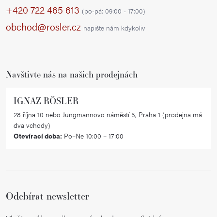
p
+420 722 465 613
(po-pá: 09:00 - 17:00)
a
obchod@rosler.cz
napište nám kdykoliv
t
í
Navštivte nás na našich prodejnách
IGNAZ RÖSLER
28 října 10 nebo Jungmannovo náměstí 5, Praha 1 (prodejna má
dva vchody)
Otevírací doba:
Po–Ne 10:00 – 17:00
Odebírat newsletter