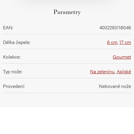
Parametry
EAN
:
4002293118048
Délka čepele
:
8 cm
,
17 cm
Kolekce
:
Gourmet
Typ nože
:
Na zeleninu
,
Asijské
Provedení
:
Nekované nože