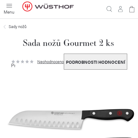
Přejít
N
na
obsah
ko
Sady nožů
Sada nožů Gourmet 2 ks
Neohodnoceno
PODROBNOSTI HODNOCENÍ
Průměrné
hodnocení
produktu
je
0,0
z
5
hvězdiček.