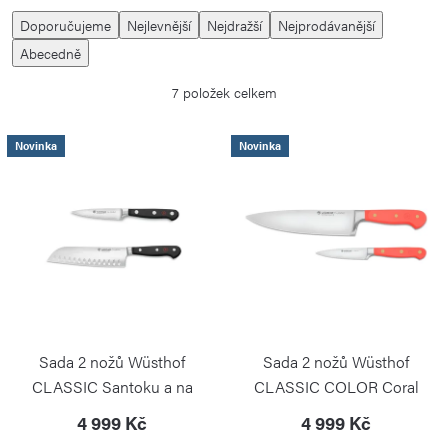
V
Ř
Doporučujeme
Nejlevnější
Nejdražší
Nejprodávanější
ý
a
Abecedně
p
z
7
položek celkem
i
e
s
n
Novinka
Novinka
p
í
r
p
o
r
d
o
u
d
k
u
t
k
Sada 2 nožů Wüsthof
Sada 2 nožů Wüsthof
ů
t
CLASSIC Santoku a na
CLASSIC COLOR Coral
ů
zeleninu PS
Peach santoku a na zeleninu
4 999 Kč
4 999 Kč
PS