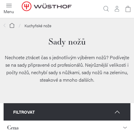
Přejít
N
na
obsah
ko
Domů
Kuchyňské nože
Sady nožů
Nechcete ztrácet čas s jednotlivým výběrem nožů? Podívejte
se na sady připravené od profesionálů. Nejrůznější velikosti i
počty nožů, nechybí sady s nůžkami, sady nožů na zeleninu,
steakové a mnoho dalších.
FILTROVAT
Cena