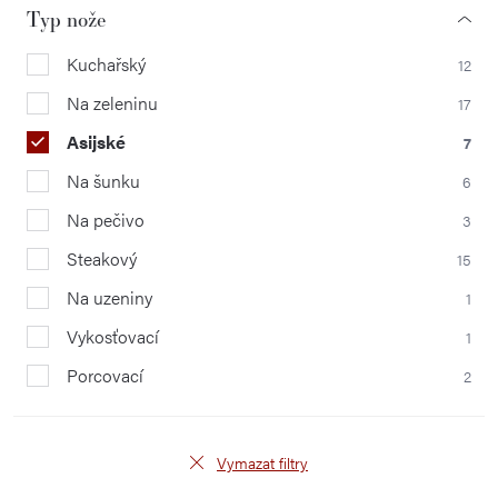
Typ nože
Kuchařský
12
Na zeleninu
17
Asijské
7
Na šunku
6
Na pečivo
3
Steakový
15
Na uzeniny
1
Vykosťovací
1
Porcovací
2
Vymazat filtry