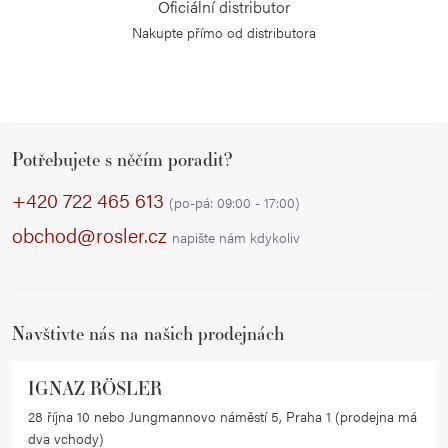
Oficiální distributor
p
Nakupte přímo od distributora
r
v
k
y
Z
v
Potřebujete s něčím poradit?
á
ý
p
+420 722 465 613
p
(po-pá: 09:00 - 17:00)
a
i
obchod@rosler.cz
napište nám kdykoliv
s
t
u
í
Navštivte nás na našich prodejnách
IGNAZ RÖSLER
28 října 10 nebo Jungmannovo náměstí 5, Praha 1 (prodejna má
dva vchody)