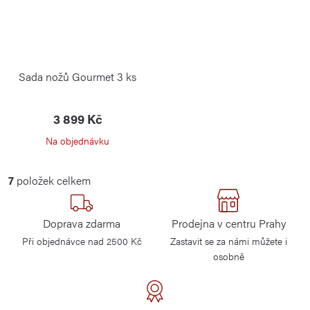
Sada nožů Gourmet 3 ks
3 899 Kč
Na objednávku
O
7
položek celkem
v
l
Doprava zdarma
Prodejna v centru Prahy
á
Při objednávce nad 2500 Kč
Zastavit se za námi můžete i
d
osobně
a
c
í