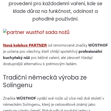
provedení pro každodenní vaření, kde se
klade důraz na funkčnost, odolnost a
pohodlné používání.
Nová kolekce PARTNER
od renomované značky
WÜSTHOF
je určena pro všechny, kteří chtějí spolehlivý
profesionální
kuchyňský nůž
pro běžné vaření, ale zároveň hledají
dostupnější alternativu k prémiovým řadám.
Tradiční německá výroba ze
Solingenu
Značka
WÜSTHOF
vyrábí své nože už více než dvě století v
německém Solingenu, který je celosvětově známý jako
centrum výroby čepelí. Právě odtud pochází jedny z