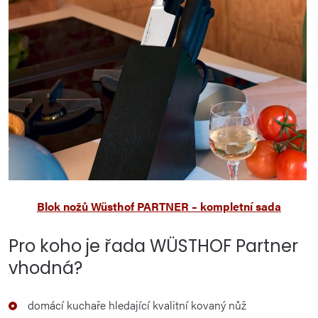
Blok nožů Wüsthof PARTNER – kompletní sada
Pro koho je řada WÜSTHOF Partner
vhodná?
domácí kuchaře hledající kvalitní kovaný nůž