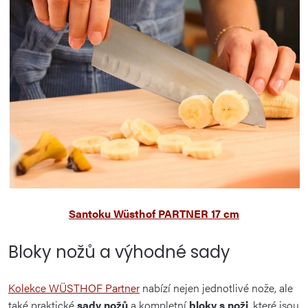
Santoku Wüsthof PARTNER 17 cm
Bloky nožů a výhodné sady
Kolekce WÜSTHOF Partner
nabízí nejen jednotlivé nože, ale
také praktické
sady nožů
a kompletní
bloky s noži
, které jsou