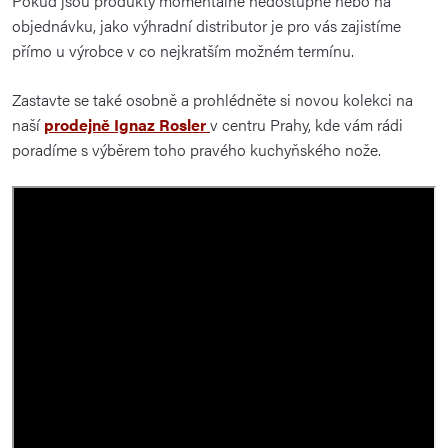
Pokud jsou produkty momentálně nedostupné nebo na
objednávku, jako výhradní distributor je pro vás zajistíme
přímo u výrobce v co nejkratším možném termínu.
Zastavte se také osobně a prohlédněte si novou kolekci na
naší
prodejně Ignaz Rosler
v centru Prahy, kde vám rádi
poradíme s výběrem toho pravého kuchyňského nože.