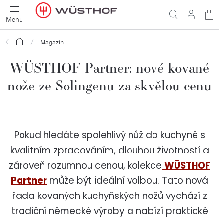
Přejít
N
na
obsah
ko
Domů
Magazín
WÜSTHOF Partner: nové kované
nože ze Solingenu za skvělou cenu
Pokud hledáte spolehlivý nůž do kuchyně s
kvalitním zpracováním, dlouhou životností a
zároveň rozumnou cenou, kolekce
WÜSTHOF
Partner
může být ideální volbou. Tato nová
řada kovaných kuchyňských nožů vychází z
tradiční německé výroby a nabízí praktické