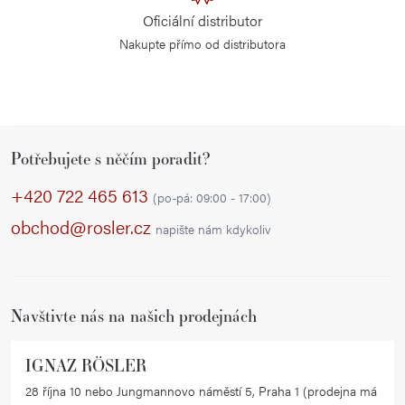
Oficiální distributor
Nakupte přímo od distributora
Z
Potřebujete s něčím poradit?
á
p
+420 722 465 613
(po-pá: 09:00 - 17:00)
a
obchod@rosler.cz
napište nám kdykoliv
t
í
Navštivte nás na našich prodejnách
IGNAZ RÖSLER
28 října 10 nebo Jungmannovo náměstí 5, Praha 1 (prodejna má