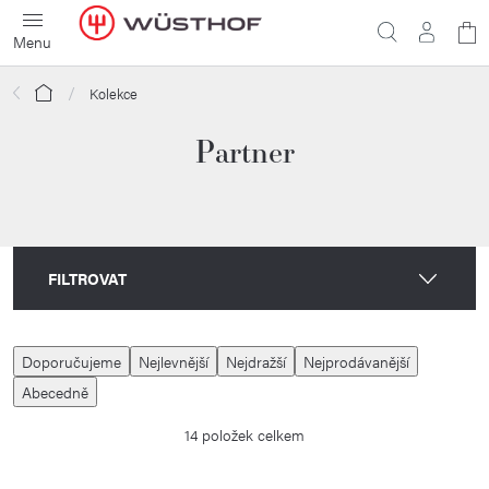
Přejít
N
na
obsah
ko
Domů
Kolekce
Partner
FILTROVAT
V
Ř
Doporučujeme
Nejlevnější
Nejdražší
Nejprodávanější
ý
a
Abecedně
p
z
14
položek celkem
i
e
s
n