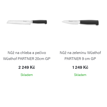
p
í
r
p
o
r
d
o
u
d
k
u
t
k
Nůž na chleba a pečivo
Nůž na zeleninu Wüsthof
ů
t
Wüsthof PARTNER 20cm GP
PARTNER 9 cm GP
ů
WÜSTHOF
WÜSTHOF
2 249 Kč
1 249 Kč
Skladem
Skladem