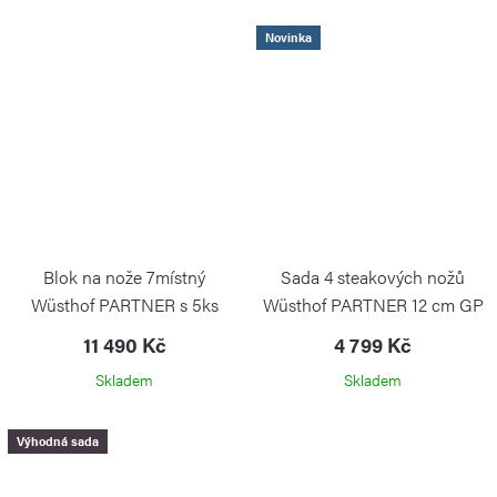
Novinka
Blok na nože 7místný
Sada 4 steakových nožů
Wüsthof PARTNER s 5ks
Wüsthof PARTNER 12 cm GP
noži, ocílkou a nůžkami - buk
WÜSTHOF
11 490 Kč
4 799 Kč
GP
Skladem
Skladem
WÜSTHOF
Výhodná sada