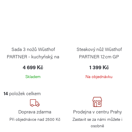
Sada 3 nožů Wüsthof
Steakový nůž Wüsthof
PARTNER - kuchyňský, na
PARTNER 12 cm GP
zeleninu a univerzální GP
WÜSTHOF
4 699 Kč
1 399 Kč
WÜSTHOF
Skladem
Na objednávku
O
14
položek celkem
v
l
Doprava zdarma
Prodejna v centru Prahy
á
Při objednávce nad 2500 Kč
Zastavit se za námi můžete i
d
osobně
a