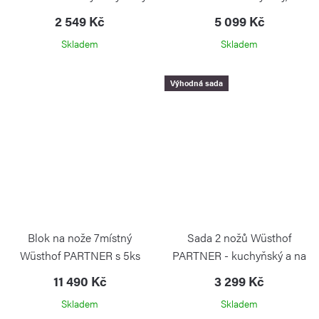
17cm GP
zeleninu a na chleba GP
2 549 Kč
5 099 Kč
WÜSTHOF
WÜSTHOF
Skladem
Skladem
Výhodná sada
Blok na nože 7místný
Sada 2 nožů Wüsthof
Wüsthof PARTNER s 5ks
PARTNER - kuchyňský a na
noži, ocílkou a nůžkami,
zeleninu GP
11 490 Kč
3 299 Kč
černý GP
WÜSTHOF
Skladem
Skladem
WÜSTHOF