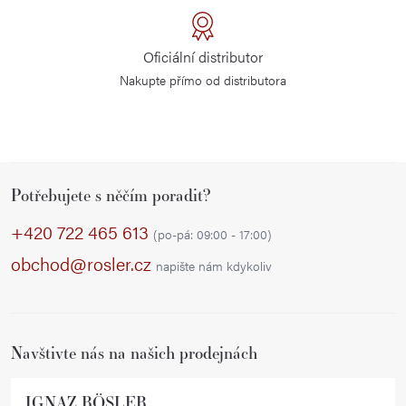
c
í
Oficiální distributor
p
Nakupte přímo od distributora
r
v
k
y
Z
v
Potřebujete s něčím poradit?
á
ý
p
+420 722 465 613
p
(po-pá: 09:00 - 17:00)
a
i
obchod@rosler.cz
napište nám kdykoliv
s
t
u
í
Navštivte nás na našich prodejnách
IGNAZ RÖSLER