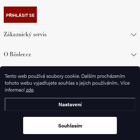
PŘIHLÁSIT SE
Zákaznický servis
O Rösler.cz
Sledujte nás
Tento web používá soubory cookie. Dalším procházením
tohoto webu vyjadřujete souhlas s jejich používáním.. Více
informací
zde
.
Nastavení
Copyright 2026
Wusthof.cz
. Všechna práva vyhrazena.
Souhlasím
Vytvořil Shoptet Premium