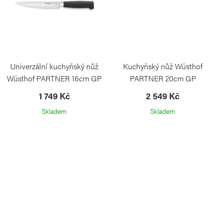
Univerzální kuchyňský nůž
Kuchyňský nůž Wüsthof
Wüsthof PARTNER 16cm GP
PARTNER 20cm GP
WÜSTHOF
WÜSTHOF
1 749 Kč
2 549 Kč
Skladem
Skladem