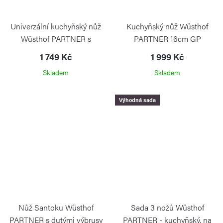
Univerzální kuchyňský nůž
Kuchyňský nůž Wüsthof
Wüsthof PARTNER s
PARTNER 16cm GP
vlnkovaným ostřím 14cm GP
WÜSTHOF
1 749 Kč
1 999 Kč
WÜSTHOF
Skladem
Skladem
Výhodná sada
Nůž Santoku Wüsthof
Sada 3 nožů Wüsthof
PARTNER s dutými výbrusy
PARTNER - kuchyňský, na