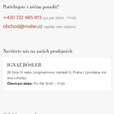
Z
Potřebujete s něčím poradit?
á
p
+420 722 465 613
(po-pá: 09:00 - 17:00)
a
obchod@rosler.cz
napište nám kdykoliv
t
í
Navštivte nás na našich prodejnách
IGNAZ RÖSLER
28 října 10 nebo Jungmannovo náměstí 5, Praha 1 (prodejna má
dva vchody)
Otevírací doba:
Po–Ne 10:00 – 17:00