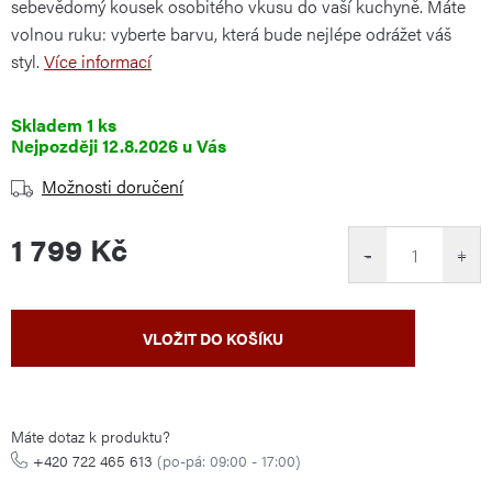
sebevědomý kousek osobitého vkusu do vaší kuchyně. Máte
volnou ruku: vyberte barvu, která bude nejlépe odrážet váš
styl.
Více informací
Skladem
1 ks
12.8.2026
Možnosti doručení
1 799 Kč
−
+
Měrná
VLOŽIT DO KOŠÍKU
cena:
Máte dotaz k produktu?
+420 722 465 613
(po-pá: 09:00 - 17:00)