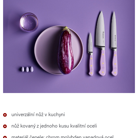
univerzální nůž v kuchyni
nůž kovaný z jednoho kusu kvalitní oceli
materiál čepele: chrom molybden vanadová ocel