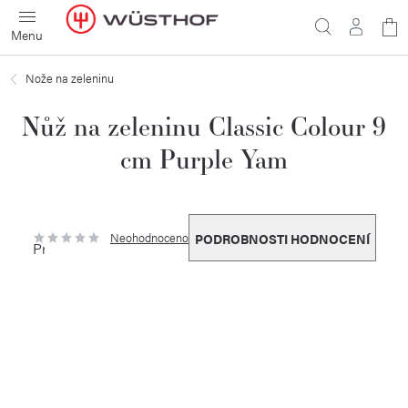
Přejít
N
na
obsah
ko
Nože na zeleninu
Nůž na zeleninu Classic Colour 9
cm Purple Yam
Neohodnoceno
PODROBNOSTI HODNOCENÍ
Průměrné
hodnocení
produktu
je
0,0
z
5
hvězdiček.