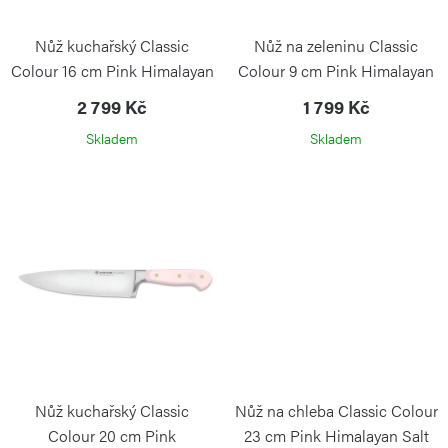
k
u
t
k
Nůž kuchařský Classic
Nůž na zeleninu Classic
ů
t
Colour 16 cm Pink Himalayan
Colour 9 cm Pink Himalayan
ů
Salt
Salt
2 799 Kč
1 799 Kč
Skladem
Skladem
Nůž kuchařský Classic
Nůž na chleba Classic Colour
Colour 20 cm Pink
23 cm Pink Himalayan Salt