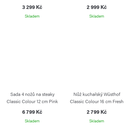
Himalayan Salt
3 299 Kč
2 999 Kč
Skladem
Skladem
Sada 4 nožů na steaky
Nůž kuchařský Wüsthof
Classic Colour 12 cm Pink
Classic Colour 16 cm Fresh
Himalayan Salt
Rosemary
6 799 Kč
2 799 Kč
WÜSTHOF
Skladem
Skladem