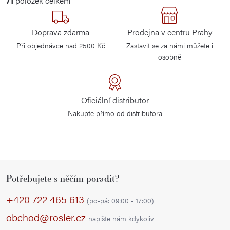
71
položek celkem
á
a
n
c
k
Doprava zdarma
Prodejna v centru Prahy
í
o
Při objednávce nad 2500 Kč
Zastavit se za námi můžete i
p
v
osobně
r
á
n
v
í
k
Oficiální distributor
y
Nakupte přímo od distributora
v
ý
p
i
Z
s
Potřebujete s něčím poradit?
á
u
p
+420 722 465 613
(po-pá: 09:00 - 17:00)
a
obchod@rosler.cz
napište nám kdykoliv