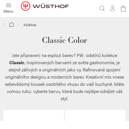
Přejít
N
na
obsah
ko
Domů
Kolekce
Classic Color
Jste připraveni na explozi barev? Pět odstínů kolekce
Classic
, inspirovaných barvami ze světa gastronomie, je
stejně zářivých a originálních jako vy. Rafinované spojení
originálního designu a moderních barev. Kreativní mix vnese
sebevědomý kousek osobitého vkusu do vaší kuchyně. Máte
volnou ruku: vyberte barvu, která bude nejlépe odrážet váš
styl.