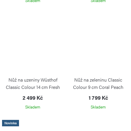
Skladem
Skladem
Nůž na uzeniny Wüsthof
Nůž na zeleninu Classic
Classic Colour 14 cm Fresh
Colour 9 cm Coral Peach
Rosemary
2 499 Kč
1 799 Kč
WÜSTHOF
Skladem
Skladem
Novinka