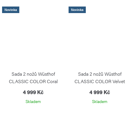
Novinka
Novinka
Sada 2 nožů Wüsthof
Sada 2 nožů Wüsthof
CLASSIC COLOR Coral
CLASSIC COLOR Velvet
Peach santoku a na zeleninu
Oyster Santoku a na zeleninu
4 999 Kč
4 999 Kč
PS
PS
Skladem
Skladem