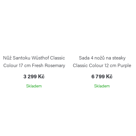
Nůž Santoku Wüsthof Classic
Sada 4 nožů na steaky
Colour 17 cm Fresh Rosemary
Classic Colour 12 cm Purple
Yam
WÜSTHOF
3 299 Kč
6 799 Kč
Skladem
Skladem