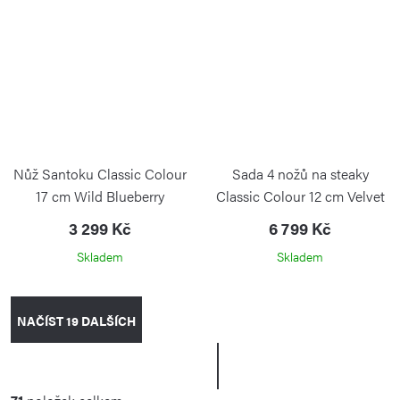
Nůž Santoku Classic Colour
Sada 4 nožů na steaky
17 cm Wild Blueberry
Classic Colour 12 cm Velvet
Oyster
3 299 Kč
6 799 Kč
Skladem
Skladem
O
NAČÍST 19 DALŠÍCH
v
l
S
t
á
r
d