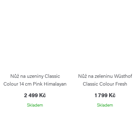
Nůž na uzeniny Classic
Nůž na zeleninu Wüsthof
Colour 14 cm Pink Himalayan
Classic Colour Fresh
Salt
Rosemary 9 cm
2 499 Kč
1 799 Kč
WÜSTHOF
Skladem
Skladem